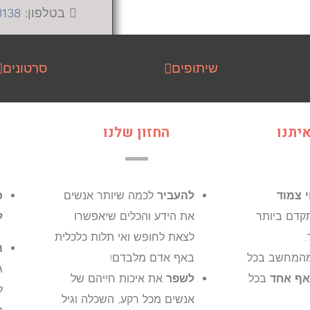
בטלפון:
-207665
שיתופים
סרטונים
יתנו
החזון שלנו
י צמוד
להעביר
לכמה שיותר אנשים
כ
קדם ביותר
את הידע והכלים שיאפשרו
ל
לצאת לחופש ואי תלות כלכלית
ה
המחשב בכל
באף אדם מלבדם!
ג
אף אחד
בכל
לשפר
את איכות חייהם של
ל
אנשים מכל רקע, השכלה וגיל.