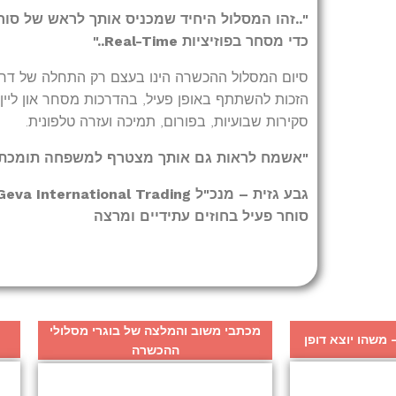
"..זהו המסלול היחיד שמכניס אותך לראש של סוח
כדי מסחר בפוזיציות Real-Time.."
סיום המסלול ההכשרה הינו בעצם רק התחלה של דרך
הזכות להשתתף באופן פעיל, בהדרכות מסחר און ליין,
סקירות שבועיות, בפורום, תמיכה ועזרה טלפונית.
"אשמח לראות גם אותך מצטרף למשפחה תומכת 
גבע גזית – מנכ"ל Geva International Trading
סוחר פעיל בחוזים עתידיים ומרצה
מכתבי משוב והמלצה של בוגרי מסלולי
משהו יוצא דופן
ההכשרה