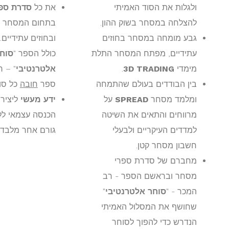
ולגלות את הסוד האמיתי
את כל
סדרת ספ
להצלחה במסחר בשוק ההון.
בתחום המסחר ב
גבע מומחה במסחר בחוזים
ובחוזים עתידיים.
עתידיים, מפתח המסחר התלת
כולל הספר "
סוח
מימדי
3D TRADING
.
אלטרנטיבי
" – 
בין הבודדים בעולם שהתמחה
ספר
חובה
כל סו
ומלמד מסחר
SPREAD
על
ידע מעשי
ליציר
מרווחים והתאים את השיטה
הכנסה עצמאי לל
למדדים העיקריים ולבעלי
גורם אחר מלבדך
חשבון מסחר קטן.
מחברם של סדרת ספרי
מסחר ובראשם הספר - רב
המכר - "
סוחר אלטרנטיבי
"
שחושף את המסלול האמיתי
הנדרש כדי להפוך לסוחר