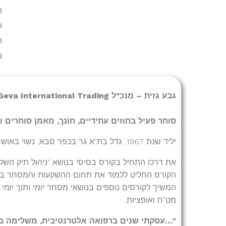
ה
ו
ה
מ
גבע גזית – מנכ"ל Geva International Trading
סוחר פעיל בחוזים עתידיים, חונך, מאמן סוחרים 
יליד שנת 1967, גדל בת"א גר בכפר סבא, נשוי באושר לורד ואבא לירדן וסער המקסימים.
את דרכו התחיל בקורס בסיסי בנושא "ניהול תיק השקעו
הקורס החליט ללמוד את תחום ההשקעות והמסחר באופ
המשיך לקורסים נוספים בנושאי מסחר יומי ותוך יומי 
מט"ח ואופציות.
"…עסקתי שנים ברפואה אלטרנטיבית, משלימה בתח