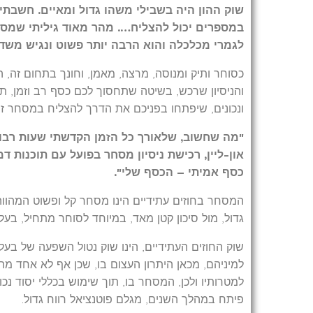
שוק ההון היה בשבילי משהו גדול ומאיים. חשבתי
במספרים יכול להצליח…. מהר מאוד גיליתי שמס
לגמרי מכלכלה והוא הרבה יותר פשוט ונגיש משדימ
כסוחר ותיק ומנוסה, מרצה, מאמן, וחונך בתחום זה, ה
והניסיון שרכש, בשיטה שתחסוך לכם כסף רב וזמן, 
ונכונים, שיפתחו בפניכם את הדרך להצליח במסחר זה, 
"מה שחשוב, שלאורך כל הזמן הקדשתי שעות רבו
און-ליין, רכישת ניסיון מסחר בפועל עם תוכנות ד
כסף אמיתי – הכסף שלי".
המסחר בחוזים עתידיים הינו מסחר קל ופשוט המהווה
גדול, מול סיכון קטן מאד, במיוחד לסוחר מתחיל, בע
שוק החוזים העתידיים, הינו שוק נטול השפעה של בעלי ע
למיניהם, מכאן היתרון העצום בו, שכן אף לא אחד מה
למטרותיו ולכן, המסחר בו, תוך שימוש בכללי יסוד נכ
פיתח במהלך השנים, מגלם פוטנציאל רווח גדול.