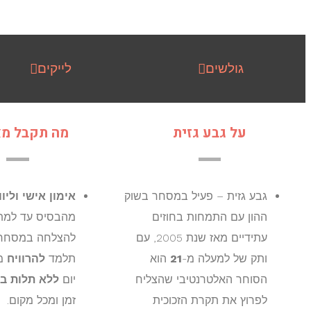
גולשים
לייקים
על גבע גזית
מה תקבל מא
גבע גזית – פעיל במסחר בשוק
אימון אישי וליוו
ההון עם התמחות בחוזים
מהבסיס עד למת
עתידיים מאז שנת 2005, עם
להצלחה במסחר.
ותק של למעלה מ-
21
הוא
תלמד
להרוויח
מ
הסוחר האלטרנטיבי שהצליח
יום
ללא תלות ב
לפרוץ את תקרת הזכוכית
זמן ומכל מקום.