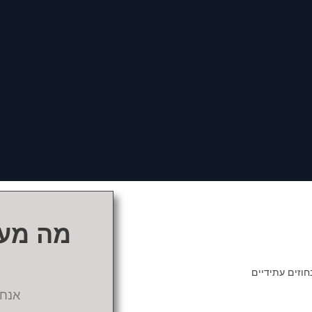
מה מענ
אנחנ