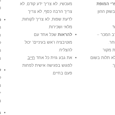
ה
רי המופת
מעכשיו, לא צריך ידע קודם, לא
ו
שוק ההון
צריך הרבה כסף, לא צריך
לדעת שפות, לא צריך לקוחות,
פ
ר
מלאי ושכירות.
ה
רב המכר –
להראות
שכל אחד עם
ר
חר.
מוטיבציה ו"אש בעיניים" יכול
ל
ת מקור
להצליח.
ה
א תלות בשום
את גבע גזית כל אחד
חייב
ב
.
לפגוש בפגישה אישית לפחות
ק
פעם בחיים.
ל
מ
י
מ
ג