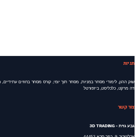
תגיות
דה מרקט, כלכליסט, ביזפורטל
צור קשר
גבע גזית - 3D TRADING
ארלוזורוב 9, כפר סבא 44453