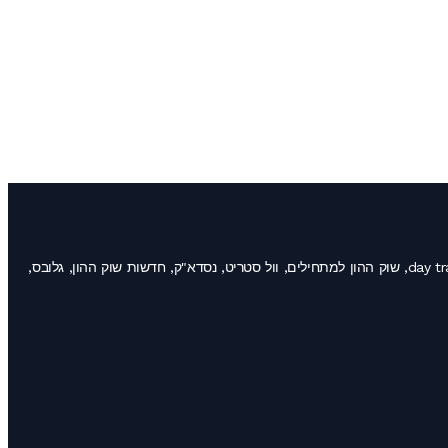
שוק ההון, לימודי מסחר במניות, מסחר תוך יומי, קורס מסחר בחוזים עתידיים, השקעות למתחילים, אופציות, פורקס, day trading, stocks, futures trading, traders, שוק ההון למתחילים, וול סטריט, נסדא"ק, חדשות שוק ההון, גלובס,