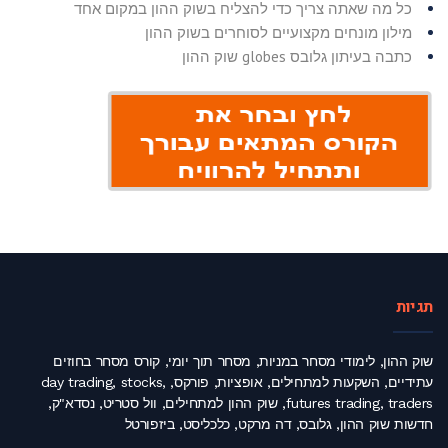
כל מה שאתה צריך כדי להצליח בשוק ההון במקום אחד
מילון מונחים מקצועיים לסוחרים בשוק ההון
כתבה בעיתון גלובס globes שוק ההון
תגיות
שוק ההון, לימודי מסחר במניות, מסחר תוך יומי, קורס מסחר בחוזים
עתידיים, השקעות למתחילים, אופציות, פורקס, day trading, stocks,
futures trading, traders, שוק ההון למתחילים, וול סטריט, נסדא"ק,
חדשות שוק ההון, גלובס, דה מרקט, כלכליסט, ביזפורטל