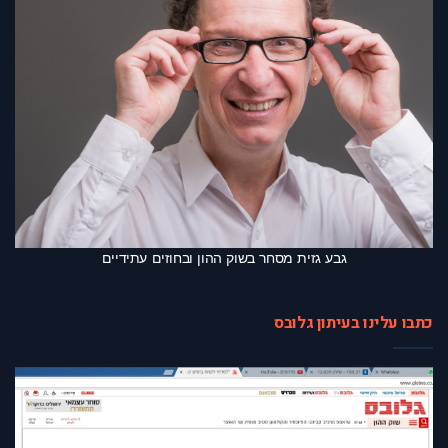
גבע גזית מסחר בשוק ההון ובחוזים עתידיים
כתבו עלינו בעיתון גלובס