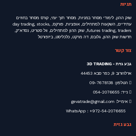
תגיות
שוק ההון, לימודי מסחר במניות, מסחר תוך יומי, קורס מסחר בחוזים
עתידיים, השקעות למתחילים, אופציות, פורקס, day trading, stocks,
futures trading, traders, שוק ההון למתחילים, וול סטריט, נסדא"ק,
חדשות שוק ההון, גלובס, דה מרקט, כלכליסט, ביזפורטל
צור קשר
גבע גזית - 3D TRADING
ארלוזורוב 9, כפר סבא 44453
הטלפון:
09-7678138
נייד:
054-2076655
אימייל:
gevatrade@gmail.com
+972-54-2076655
WhatsApp :
גבע גזית