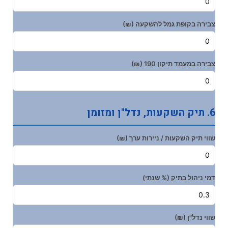
צבירה בקופת גמל להשקעה (₪)
צבירה במעמד תיקון 190 (₪)
6. תיק השקעות, נדל"ן ומזומן
שווי תיק השקעות / ניירות ערך (₪)
דמי ניהול בתיק (% שנתי)
שווי נדל"ן (₪)