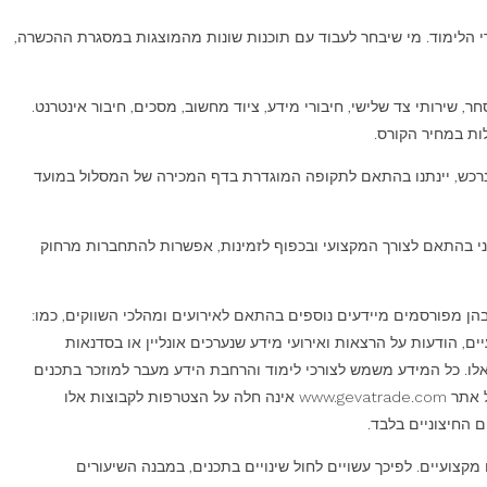
י הלימוד. מי שיבחר לעבוד עם תוכנות שונות מהמוצגות במסגרת ההכשרה,
ר, שירותי צד שלישי, חיבורי מידע, ציוד מחשוב, מסכים, חיבור אינטרנט.
 הנרכש, יינתנו בהתאם לתקופה המוגדרת בדף המכירה של המסלול במועד
3D T כוללים: גישה מלאה לתכני המסלול, תמיכה באמצעות דואר אלקטרוני, תמיכה באמצעות WhatsApp, מענה טלפוני בהתאם לצורך המקצועי ובכפוף לזמינות, אפשרות להתחברות מרחוק
ות קבוצות סטודנטים מקצועיות סגורות לחברי הקורסים בלבד ב-facebook וקבוצה ב- WhatsApp, בנוסף לתכנים שבאתר www.gevatrade.com. בהן מפורסמים מיידעים נוספים בהתאם לאירועים ומהלכי השווקים, כמו:
ם, הודעות על הרצאות ואירועי מידע שנערכים אונליין או בסדנאות
אלו. כל המידע משמש לצורכי לימוד והרחבת הידע מעבר למוזכר בתכנים
המשולבים בשיעורים והקורסים אליהם הצטרפת. קבוצות אלו אינם חלק ממסלולי הקורסים ואין חובה להיות חלק מהחברים בקבוצות. מדיניות הפרטיות של אתר www.gevatrade.com אינה חלה על הצטרפות לקבוצות אלו
 החיצוניים בלבד.
מקצועיים. לפיכך עשויים לחול שינויים בתכנים, במבנה השיעורים