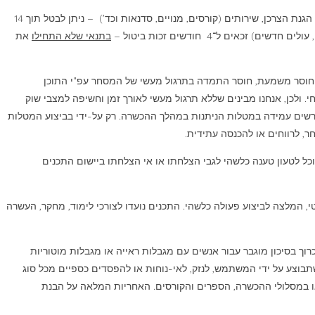
ביטול עסקה תתאפשר תוך 14 ימים מהתשלום לכל אחד מהמוצרים והשירותים באתר מלבד מוצרים שסופקו במלואם כגון ספרים והדרכות וידאו. עפ"י חוק הגנת הצרכן, שירותים (קורסים, מנויים, סדנאות וכד’) – ניתן לבטל תוך 14
בתנאי שלא התחילו
את
ן חוסר משמעת, חוסר התמדה בתרגול מעשי של המסחר עפ"י התוכן
ולכן, אנחנו מבינים שללא תרגול מעשי לאורך זמן וחשיפה למצבי שוק
דורשים עמידה במטלות הניתנות במהלך ההכשרה. רק על-ידי בביצוע המטלות
ר, לרווחים או להכנסה עתידית.
כל לטעון טענה כלשהי לגבי הצלחתו או אי הצלחתו ביישום התכנים
טי, המלצה לביצוע פעולה כלשהי. התכנים נועדו לצורכי לימוד, מחקר, העשרה
וך בסיכון מוגבר עבור אנשים עם מגבלות ראייה או מגבלות מוטוריות
בוצע על ידי המשתמש, לנזק, לאי-נוחות או להפסדים כספיים מכל סוג
ו במסלולי ההכשרה, הספרים והקורסים. האחריות המלאה על הבנת