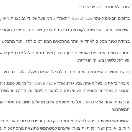
עודכן לאחרונה: 20 יוני 2026
ברוכים הבאים לאתר GevaTrade ("האתר"), המופעל על ידי גבע גזית ו/או Geva International Trading ("בעל האתר").
השימוש באתר, ההרשמה לקורסים, רכישת מוצרים, שירותים, ספרים, חומרי 
במידה ואינך מסכים לאחד או יותר מהתנאים המפורטים להלן, הנך מתבקש 
מסחר בחוזים עתידיים ואופציות כרוך בסיכון ואינו מתאים לכל אדם. אין ל
פעולות כלשהן בשווקי הנגזרות.
רכישת מוצרים ושירותים באתר מותרת לבני 18 שנים ומעלה בלבד. בביצוע רכישה מצהיר הרוכש כי: גילו מעל 18 שנים. הוא בעל כשירות משפטית מלאה להתקשר בהסכם זה. קרא והבין את תנאי התקנון.
מובהר בזאת כי בעל האתר, ג
המוצגים באתר או במסגרת הליווי ניתנים למטרות לימודיות, הדרכה והעשרה 
גבע גזית, אתר GevaTrade וכל מי מטעמם אינם מנהלי
המשתמש.
המשתמש מצהיר כי ידוע לו שכל מסחר בשוק ההון, ובפרט בנגזרים או בחוזים
רווחים, או נזק ישיר, עקיף ותוצאתי שייגרם למשתמש כתוצאה מהסתמכות על