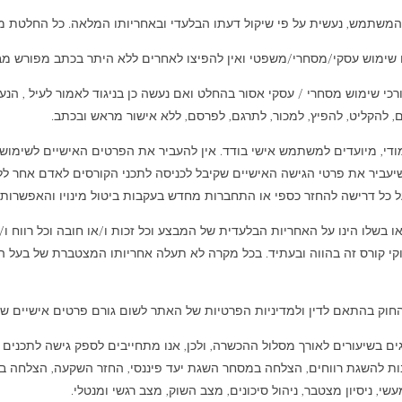
י המשתמש, נעשית על פי שיקול דעתו הבלעדי ובאחריותו המלאה. כל החלטת
בו שימוש עסקי/מסחרי/משפטי ואין להפיצו לאחרים ללא היתר בכתב מפורש מבע
י שימוש מסחרי / עסקי אסור בהחלט ואם נעשה כן בניגוד לאמור לעיל , הנעש
לם, להקליט, להפיץ, למכור, לתרגם, לפרסם, ללא אישור מראש ובכתב.
די, מיועדים למשתמש אישי בודד. אין להעביר את הפרטים האישיים לשימו
עביר את פרטי הגישה האישיים שקיבל לכניסה לתכני הקורסים לאדם אחר ללא
ל כל דרישה להחזר כספי או התחברות מחדש בעקבות ביטול מינויו והאפשרות
ו בשלו הינו על האחריות הבלעדית של המבצע וכל זכות ו/או חובה וכל רווח 
ווקי קורס זה בהווה ובעתיד. בכל מקרה לא תעלה אחריותו המצטברת של בעל
 החוק בהתאם לדין ולמדיניות הפרטיות של האתר לשום גורם פרטים אישיים 
ם בשיעורים לאורך מסלול ההכשרה, ולכן, אנו מתחייבים לספק גישה לתכנים מ
ת להשגת רווחים, הצלחה במסחר השגת יעד פיננסי, החזר השקעה, הצלחה ב
, ניסיון מצטבר, ניהול סיכונים, מצב השוק, מצב רגשי ומנטלי.