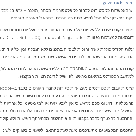
.
gevatrade.com
יש באפשרות כל סטודנט לבחור כל פלטפורמת מסחר (תוכנה + גרפים) מכל חב
ייקח בחשבון שלא נוכל לסייע בתמיכה טכנית ובתפעול מערכת הגרפים.
מחיר הקורס אינו כולל עלויות של מערכות מסחר, גרפים ועלויות נוספות של: נ
דוגמאות למערכות נפוצות: Sierra Char , Rithmi, CQ, Tradovat, NinjaTrader. וכל מערכת אחרת. כל העלויות משולמות ישירות לספקי השירות ואינן כלולות במחיר הקורס.
עלות הקורס כוללת גישה והזכות לצפייה בתכנים ללא הגבלת זמן, כל עוד ה
הרכישה. מיום ההרשמה וקבלת פרטי הגישה: שם משתמש וסיסמה אישיים.
למחשב הסטודנט בתיאום מראש ולפי שיקול דעת הצוות המקצועי.
פרסום מחירי תמיכה והתנגדות יומיים, הודעות כלכליות חשובות של הבורסות 
פרונטליות. ידוע ומוסכם מראש כי אין לגבע גזית או למי מטעמו כל אחריות
וההחלטה להצטרף כחבר בקבוצות, היא החלטה מבחירתך האישית ולשיקול דעת
התכנים המקצועיים מתעדכנים מעת לעת בהתאם: לשינויים בשווקים, לשינויים ר