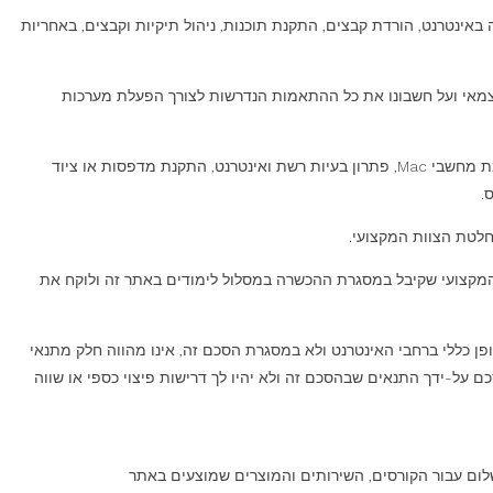
נטרנט, הורדת קבצים, התקנת תוכנות, ניהול תיקיות וקבצים, באחריות
משתתף המשתמש במחשב Mac מצהיר כי ידוע לו שעליו לבצע באופן עצמאי ועל חשבונו את כל ההתאמות הנדרשות לצורך הפעלת מערכות
במסגרת הקורסים לא תינתן תמיכה בנושאים הבאים: התקנת מערכת הפעלה, תיקון מחשבים, טיפול בתקלות חומרה, טיפול בתקלות תוכנה כלליות, התאמת מחשבי Mac, פתרון בעיות רשת ואינטרנט, התקנת מדפסות או ציוד
.
חלטת הצוות המקצועי.
 המקצועי שקיבל במסגרת ההכשרה במסלול לימודים באתר זה ולוקח את
פן כללי ברחבי האינטרנט ולא במסגרת הסכם זה, אינו מהווה חלק מתנאי
על-ידך התנאים שבהסכם זה ולא יהיו לך דרישות פיצוי כספי או שווה
שלום עבור הקורסים, השירותים והמוצרים שמוצעים באתר