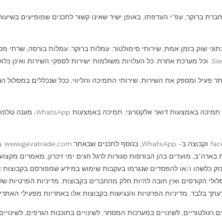
רת ברוקר, עפ"י העדפתו, באופן ישיר שאינו קשור לתכנים שמופיעים בשיעור
תוני שוק בזמן אמת, שירותי סימולטור, עמלות ברוקר, עמלות בורסה, שרתי מסח
אתר פעיל ומספק את השירות. שירותי התמיכה והליווי, ככל שנכללים במסלול
קורס הזהב ומסלול המלא RADING
קיימ
בארה"ב, מועדים בהן הבורסות סגורות לרגל חגים ימי זיכרון, מאמרים מקצועיי
 לנזק כלשהו ו/או להפסדים שנגרמו בעקבות שימוש במידע שמפורסם בקבוצות 
ך בלבד. מדיניות הפרטיות והנגישות בקבוצות אלו באחריות מפעילי האתרים
גולטוריים, לשינויים במערכות המסחר, לשינויים בתוכנות הגרפים, לשינויים 