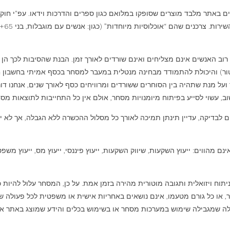
. צרכנים שהם “אוכלוסיות מיוחדות” (כגון: אנשים עם מוגבלות, בני 65+, עולים חדשים) זכאים ל־4 חודשים זכות ביטול –
 רוב האנשים אינם מצליחים ואינם שורדים לאורך זמן. הבנת שהסיבות לכך ה
ר) והיכולת להתמודד מבחינה מנטלית במעבר למסחר בכסף אמיתי בחשבון חי. 
 ועל מנת שתהיה בין הסוחרים ששורדים ומרוויחים כסף לאורך שנים, אנחנו 
, עשוי לסייע בפיתוח מיומנויות מסחר, אולם אין כל התחייבות לתוצאות מסח
 לבדיקה, עדיין תינתן תמיכה לאורך כל מסלול ההכשרה ללא הגבלה, אך לא יו
 מהווים: ייעוץ השקעות, שיווק השקעות, ייעוץ פיננסי, ייעוץ מס, ייעוץ משפ
ח ויזואלית ותגובה מוטורית מהירה בזמן אמת. על כן, המסחר עלול להיות כר
 או כל גורם מטעמו, אינם נושאים באחריות אישית או משפטית לכל פעולה שת
בלה שמגבילה שימוש במערכות מסחר או בשימוש בכלים והידע שמוצג באתר א