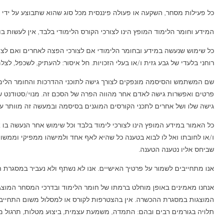
כל פעילות מסחר, השקעה או פעולה פיננסית מכל סוג שהוא שתבוצע על יד
המידע וחומר הלימוד המופץ הינו לצורכי הקורס הלימודי בלבד, אין לעשות 
כל שימוש שנעשה במידע ובחומר הלימודי אם לצורכי הפצה לאחרים ואם לצורכ
רוחני בלעדי של גבע גזית ו/או בעלי הזכויות. חל איסור: להעתיק, לשכפל, לצ
שם המשתמש והסיסמה מונפקים לצורך גישה לתוכני ההדרכות והחומר הלימו
פרטים ואפשרות גישה לאדם אחר מהווה הפרה של הסכם זה. מנוי/סטודנט שי
גישה שלו ושל אחרים לתכני הקורסים המוגנים בסיסמה ובמעשה זה מוותר ע
כל האמור במידע המופץ הינו לצורכי לימוד בלבד וכל שימוש אחר הנעשה בו א
ו/או לחובתו ואל לו לבוא בטענה כל שהיא לאף אחד ולמישהו ממפיקי וממש
שביחס אליו נטענה הטענה.
אנו מתחייבים לשמור על פרטיך האישיים. אנו לא נשתף ולא נעביר במסגרת
אנחנו מאמינים באופן מוחלט ברמתו של חומר הלימוד ובדרכי המסחר המוצגי
המוצגות במסגרת ההכשרה. אין בהצטרפות לקורס או למסלול משום התחייבו
תלויה בגורמים רבים ובהם: התמדה, משמעת עצמית, ביצוע מטלות, תרגול מעשי