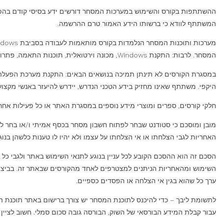
ההשתתפות בקורס והשימוש במערכות המסחר דורשים ידע בסיסי קודם בהפעלת
המשתתף לוודא כי ברשותו הידע האמור טרם ההרשמה.
המסחר. לרבות: התקנת Windows, מכונה וירטואלית, תוכנות התאמה, פתרונות צד שלישי.
היקפי. משתתף שאינו מחזיק בידע הטכני הנדרש, יידרש להיעזר באנשי מקצוע ח
חלקי קורסים, ספרים ומוצרי מידע נוספים במסגרת האתר או כל פעילות אחר
מובן ומוסכם כי סטודנט שבחר לפתוח חשבון מסחר בכסף אמיתי ו/או בחר ל
האחריות לגבי הצלחתו או אי הצלחתו על עצמו ולא יהיו לו טענות כלשהן בנוג
הסכם זה הוא ההסכם הקובע לכל עניין בנוגע לתנאי השימוש באתר ולגבי כל 
השימוש ומהאחריות הניתנים למצטרפים לאחד מהקורסים שבאתר זה. בביצוע 
ערך כל שהוא בגין אי הצלחה או הפסדים כספיים.
לתשומת ליבך – כדי להיכנס לתוכנת המסחר יש צורך ברישום באתר תוכנת 
עבור קבלת המידע הבורסאי של השוק, הבורסה גובה סכום סמלי. חשוב לציין