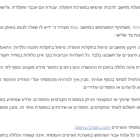
 מחשב. לרבות: שימוש במערכת הפעלה, עבודה עם עכבר ומקלדת, גלישה באי
מערכות ותוכנות המסחר הנלמדות בקורס מותאמות לעבודה בסביבת Windows. 
יצוניים על חשבונו בלבד. כל העלויות הכרוכות בכך אינן כלולות במחיר הקורס
ת אינה כלולה בתוכנית ההכשרה והם ניתנים כחומר מידע מקצועי נוסף לפי ה
התחיל לסחור בכסף אמיתי, מבין איך להרוויח מהמסחר עפ"י המידע והחומר
ע לרווחים או הפסדים עתידיים.
חומר שיווקי או המקצועי הניתן במסגרת הקורסים והספרים. מידע שמופיע באו
תשלום לאחד מהקורסים, הספרים או שירותים במסגרת אתר זה, מובן ומוסכם 
המסחר והגרפים
Sierra Chart.com
.
 כי כל עלות עבור השימוש במערכת הגרפים והמסחר, אינה קשורה וכלולה בת