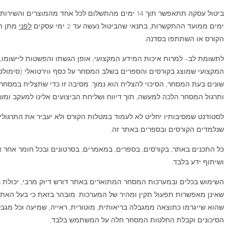
ימים ממועד ההתקשרות, בתנאי שהביטול נעשה עד 2 ימי עסקים
לפני
מתן השירות
הקורס או השתתפו בסדנה.
לתשומת לב- למרות איכות המידע המקצועי, אופן הגשתו והפשטות ליישומו,
המקצועי שמוצג בקורסים והספרים בשלב המסחר על כסף ווירטואלי (סימולטו
שונים בעת המסחר, הסיכוי להצליח הוא נמוך. מסיבה זו כדי שתצליח במסחר
ותרגול המסחר הלכה למעשה, תוך דיווח ושליחת הביצועים אלינו למעקב ומשוב
לסטודנט שמסיבותיו יחליט לא לעמוד במטלות הקורס ולא יעביר את התרגולים
שנלמדים הקורסים ובספרים באתר זה.
כל התכנים באתר, בקורסים, בספרים, במאמרים, בסרטונים ובכל חומר אחר אינם
ושיתוף ידע בלבד.
השימוש בכלים ובמערכות המסחר המתוארים באתר דורש דיוק מרבי, יכולת ניתו
שאינן מאפשרות תפעול תקין ומהיר של המערכות. מובהר בזאת כי בעל האתר,
שהוא שייגרמו כתוצאה ממגבלה בריאותית, מוטורית, ראייה, שמיעה וכל מג
הסיכונים וקבלת החלטות המסחר חלה על המשתמש בלבד.