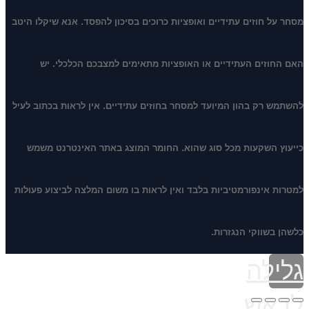
מסחר על חוזים עתידיים ואופציות כרוכים בסיכון להפסד. אנא שיקלו היטב
האם החוזים העתידיים או האופציות מתאימים למצבכם הכלכלי. יש
להשתמש רק בהון המיועד למסחר בחוזים עתידיים. אין לראות בכתוב לעיל
כייעוץ השקעות מכל סוג שהוא. החומר המוצג באתר האינטרנט משמש
למטרות אינפורמטיביות בלבד ואין לראות בו משום המלצה לביצוע פעולות
כלשהן בשווקי הנגזרות.
גלילה
לראש