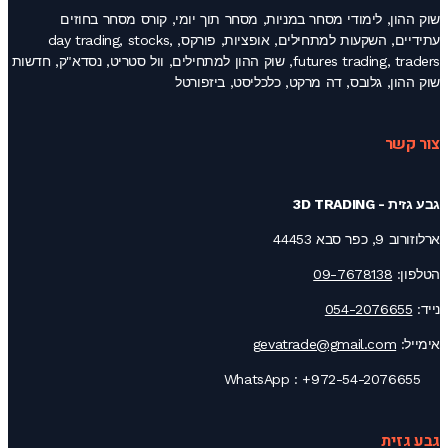
שוק ההון, לימודי מסחר במניות, מסחר תוך יומי, קורס מסחר בחוזים
עתידיים, השקעות למתחילים, אופציות, פורקס, day trading, stocks,
futures trading, traders, שוק ההון למתחילים, וול סטריט, נסדא"ק, חדשות
שוק ההון, גלובס, דה מרקט, כלכליסט, ביזפורטל
צור קשר
גבע גזית - 3D TRADING
ארלוזורוב 9, כפר סבא 44453
הטלפון:
09-7678138
נייד:
054-2076655
אימייל:
gevatrade@gmail.com
+972-54-2076655
WhatsApp :
גבע גזית