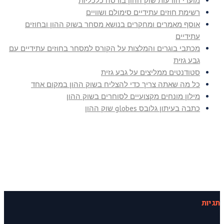
מועדי הודעות שוק ההון בורסה כלכליות
רשימת חוזים עתידיים סימולם ושוויים
אוסף מאמרים ומחקרים בנושא מסחר בשוק ההון ובחוזים
עתידיים
מכתבי בוגרים והמלצות על הקורס למסחר בחוזים עתידיים עם
גבע גזית
סטודנטים ממליצים על גבע גזית
כל מה שאתה צריך כדי להצליח בשוק ההון במקום אחד
מילון מונחים מקצועיים לסוחרים בשוק ההון
כתבה בעיתון גלובס globes שוק ההון
תגיות