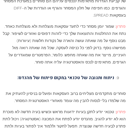
של קביעת הגדרות מתאימות לנכסים עליהם הם סוחרים במערכת המסחר
והגרפים. כמו חפיפה של חלון המסחר והגרף או הגדרות של ה-DIFF
בעסקאות SPREAD.
פתרון
: שמור יומן מסחר כדי לתעד עסקאות מוצלחות ולא מוצלחות כאחד.
נתח את ההחלטות והתוצאות שלך כדי לזהות דפוסים ואזורים לשיפור. קבל
מבט נוסף על מה שאתה עושה והארה של נקודות חלשות (עיוורות)
ממישהו נוסף. בדוק לפני כל כניסה לעסקה, שכל מה שאתה רואה מול
העיניים, מייצר את מה שאתה מחפש. כלומר, הפרמטרים שמוגדרים על
הגרפים, מתאימים לנכס והאסטרטגיה עליה אתה סוחר.
ניתוח ותגובה של טכנאי במקום פיתוח של מהנדס:
סוחרים מתקדמים מצליחים ברוב העסקאות ופועלים בניסיון להעתיק את
מה שלמדו בלי לנסות להבין מה עומד מאחורי האסטרטגית המסחר.
פתרון
:
טכנאי יודע לתקן בעיות ידועות מראש וכשיש בעיה חדשה לא מוכרת
הוא לא יודע להגיב. מהנדס יודע לפתח את המכונה (אסטרטגיה) ויכול לתת
פתרון לבעיה חדשה שנוצרת. תפעל לחקור וללמוד איך לפתור בעיות ולתת