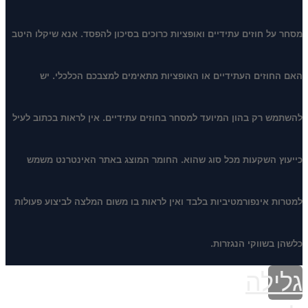
מסחר על חוזים עתידיים ואופציות כרוכים בסיכון להפסד. אנא שיקלו היטב
האם החוזים העתידיים או האופציות מתאימים למצבכם הכלכלי. יש
להשתמש רק בהון המיועד למסחר בחוזים עתידיים. אין לראות בכתוב לעיל
כייעוץ השקעות מכל סוג שהוא. החומר המוצג באתר האינטרנט משמש
למטרות אינפורמטיביות בלבד ואין לראות בו משום המלצה לביצוע פעולות
כלשהן בשווקי הנגזרות.
גלילה