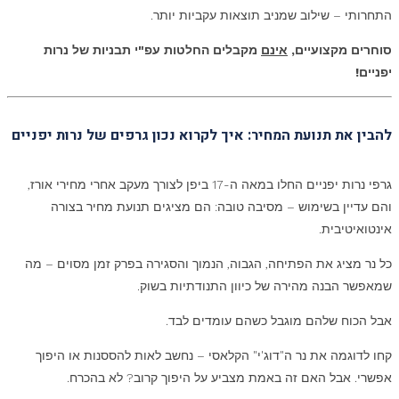
התחרותי – שילוב שמניב תוצאות עקביות יותר.
סוחרים מקצועיים
,
אינם
מקבלים החלטות עפ"י תבניות של נרות
יפניים
!
להבין את תנועת המחיר: איך לקרוא נכון גרפים של נרות יפניים
גרפי נרות יפניים החלו במאה ה-17 ביפן לצורך מעקב אחרי מחירי אורז,
והם עדיין בשימוש – מסיבה טובה: הם מציגים תנועת מחיר בצורה
אינטואיטיבית.
כל נר מציג את הפתיחה, הגבוה, הנמוך והסגירה בפרק זמן מסוים – מה
שמאפשר הבנה מהירה של כיוון התנודתיות בשוק.
אבל הכוח שלהם מוגבל כשהם עומדים לבד.
קחו לדוגמה את נר ה"דוג'י" הקלאסי – נחשב לאות להססנות או היפוך
אפשרי. אבל האם זה באמת מצביע על היפוך קרוב? לא בהכרח.