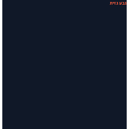
גבע גזית