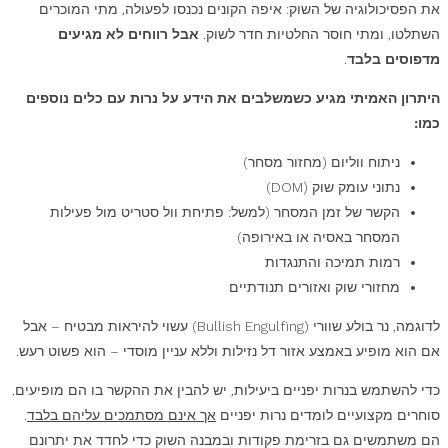
את הפסיכולוגיה של השוק: איפה הקונים נכנסו לפעולה, מתי המוכרים
השתלטו, ומתי חוסר החלטיות חדר לשוק.
אבל רווחים לא מגיעים
מדפוסים בלבד
.
היתרון האמיתי מגיע כשמשלבים את הידע על נרות עם כלים נוספים
כמו:
ניתוח ווליום (מחזור מסחר)
נתוני עומק שוק (DOM)
הקשר של זמן המסחר (למשל: פתיחת וול סטריט מול פעילות
המסחר באסיה או באירופה)
רמות תמיכה והתנגדות
מחזורי שוק ואזורים תנודתיים
לדוגמה, נר בולע שוורי (Bullish Engulfing) עשוי להיראות מבטיח – אבל
אם הוא מופיע באמצע אזור דל נזילות וללא עניין מוסדי – הוא פשוט רעש.
כדי להשתמש בנרות יפניים ביעילות, יש להבין את ההקשר בו הם מופיעים.
סוחרים מקצועיים לומדים נרות יפניים
אך אינם מסתמכים עליהם בלבד
.
הם משתמשים גם בזרימת פקודות ובמבנה השוק כדי לחדד את יתרונם