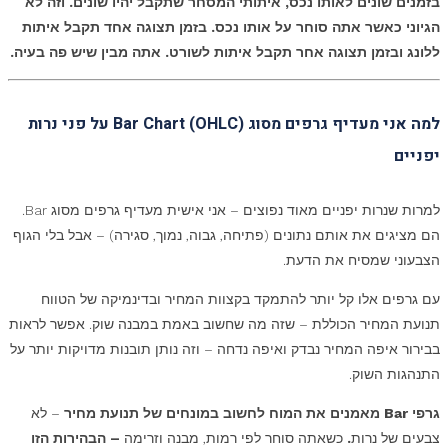
בזמנים שונים לאותו נכס, איתותי המסחר שתקבל יהיו שונים. וזה לא
הגיוני כאשר אתה סוחר על אותו נכס. בזמן תצוגה אחד תקבל איתות
ללונג ובזמן תצוגה אחר תקבל איתות לשורט. אתה מבין שיש פה בעיה
.
למה אני מעדיף גרפים מסוג Bar Chart (OHLC) על פני נרות
יפניים
למרות שנרות יפניים מאוד נפוצים – אני אישית מעדיף גרפים מסוג Bar.
הם מציגים את אותם נתונים (פתיחה, גבוה, נמוך, סגירה) – אבל בלי הגוף
הצבעוני שמסיח את הדעת.
עם גרפים אלו קל יותר להתמקד בקצוות המחיר ובדינמיקה של הטווח
תנועת המחיר הכוללת – שזה מה שחשוב באמת במבנה שוק. אפשר לראות
בבירור איפה המחיר נבדק ואיפה נדחה – וזה נותן תובנות מדויקות יותר על
התנהגות השוק.
גרפי
Bar
מאמנים את המוח לחשוב במונחים של תנועת מחיר
– לא
צבעים של נרות
.
כשאתה סוחר לפי רמות, מבנה וזרימה
– הבהירות הזו