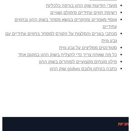
מועדי הודעות שוק ההון בורסה כלכליות
רשימת חוזים עתידיים סימולם ושוויים
אוסף מאמרים ומחקרים בנושא מסחר בשוק ההון ובחוזים
עתידיים
מכתבי בוגרים והמלצות על הקורס למסחר בחוזים עתידיים עם
גבע גזית
סטודנטים ממליצים על גבע גזית
כל מה שאתה צריך כדי להצליח בשוק ההון במקום אחד
מילון מונחים מקצועיים לסוחרים בשוק ההון
כתבה בעיתון גלובס globes שוק ההון
תגיות