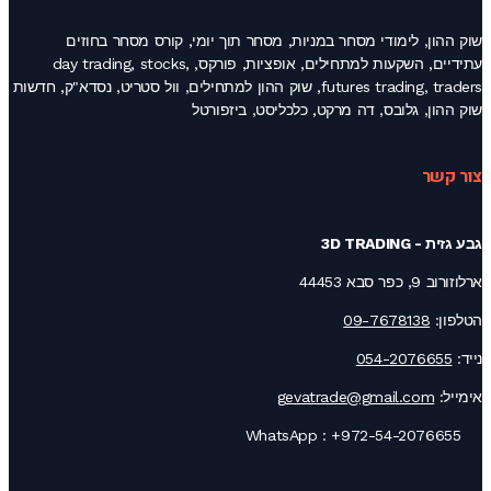
שוק ההון, לימודי מסחר במניות, מסחר תוך יומי, קורס מסחר בחוזים
עתידיים, השקעות למתחילים, אופציות, פורקס, day trading, stocks,
futures trading, traders, שוק ההון למתחילים, וול סטריט, נסדא"ק, חדשות
שוק ההון, גלובס, דה מרקט, כלכליסט, ביזפורטל
צור קשר
גבע גזית - 3D TRADING
ארלוזורוב 9, כפר סבא 44453
הטלפון:
09-7678138
נייד:
054-2076655
אימייל:
gevatrade@gmail.com
+972-54-2076655
WhatsApp :