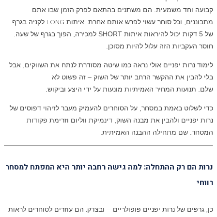
קבועה וחד משמעית. הם משתנים בהתאם לפרק הזמן שבו אתם
מתבוננים, וכל סוחר עשוי לפרש אותם אחרת. איתות
LONG
לקניה בגרף
של 5 דקות יכול להיראות איתות SHORT
ל
מכירה, הפוך בגרף של שעה.
חוסר העקביות הזה עלול להיות מסוכן.
לימוד נרות יפניים אולי נראה כמו שיטה מסודרת לנתח את השווקים, אבל
בלי להבין את ההקשר הרחב יותר של השוק – זה פשוט לא
שלם. תנועות המחיר האמיתיות מונעות על ידי היצע וביקוש.
כדי לשלוט באמת במסחר, על הסוחרים להעמיק מעבר לזיהוי דפוסים של
נרות יפניים ולהבין את מבנה השוק, דינמיקת ווליום וזרימת פקודות
המסחר. שם מתחילה ההבנה האמיתית.
נרות הם רק ההתחלה: למה גישה רחבה יותר היא המפתח למסחר
רווחי
כן, גרפים של נרות יפניים פופולריים – ובצדק. הם עוזרים לסוחרים לראות