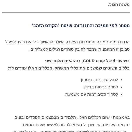
משנה הכול.
מסחר לפי תמיכה והתנגדות: שיטת "הקורס הזהב"
הכרת רמות תמיכה והתנגדות היא רק השלב הראשון – לדעת כיצד לפעול
סביבן זו המיומנות שמבדילה בין סוחרים רגילים למצליחים.
בשיעור 4 של קורס
GOLD
, גבע גזית מלמד שני
כללים פשוטים שמשנים את כללי המשחק.
הכללים האלו עוזרים לך:
לנהל סיכונים בביטחון
למקם כניסות בדיוק
לסחור סביב רמות עם משמעת
באמצעות יישום הכללים האלו, תלמידים מצמצמים הפסדים ובונים
תוצאות עקביות. אין צורך לנחש או לחכות לאישור של נר מסוים
– השיטה ברורה, ניתנת לשחזור, ומבוססת על נתונים – לא על רגשות.