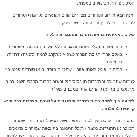
הסיכונים ואת הביצועים במסחר.
ו
הנה הבעיה
: רוב הסוחרים מציירים קווים אקראיים על הגרף וסוחרים
לפיהם – בלי להבין את ההקשר של השוק.
שליטה אמיתית ברמות תמיכה והתנגדות כוללת:
זיהוי אזורים בעלי הסתברות גבוהה לפי ווליום ותגובות היסטוריות
מעקב אחרי תגובת המחיר כשהוא מתקרב לרמה (ספיגה? דחייה?
פריצה?)
הבנה מי פעיל באותו אזור – שחקנים מוסדיים או סוחרים פרטיים?
למרות שתמיכה והתנגדות הן בסיס חזק וחשוב להבנת מהלכי השוק, רבים
מתעלמים מהן או לוקחים אותן במובנים מעליהן.
לידיעה איך למקם רמות תמיכה והתנגדות על הגרף, חשיבות רבה והיא
קריטית להצלחה.
בנוסף, הדרך לדעת איך לסחור כאשר השוק מגיע לרמות מחיר שמהווים
תמיכה או התנגדות, משנה את כל התמונה בתוצאות שסוחרים מיומנים
פועלים לאומת חובבים. וגבע גזית מלמד במסגרת קורס הזהב, איך לפעול