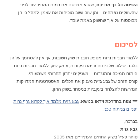
השיטה כל כך מדויקת
, שגבע מפרסם את רמות המחיר עוד לפני
שהשווקים נפתחים – והן שוב ושוב מוכיחות את עצמן. למה? כי הן
מבוססות על איך שהשוק באמת עובד.
לסיכום
ללמוד תבניות נרות מספק תובנות שוק חשובות, אך אין להסתמך עליהן
בלבד. שילוב של ניתוח זרימת פקודות, עומק שוק, ללמוד תבניות נרות
וניתוח תמיכה והתנגדות – מעניקים יתרון תחרותי משמעותי.
קורס הזהב של גבע גזית מעניק את הכלים והאסטרטגיות המדויקות
הנדרשות להצלחה בעקביות במסחר בשוק ההון.
** צפה בהדרכת וידאו בנושא
:
גבע גזית מלמד איך לקרוא גרף נרות
יפניים בניתוח טכני
.
בברכה,
גבע גזית
סוחר פעיל בשוק החוזים העתידיים מאז 2005