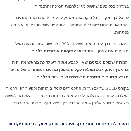
במדויק בכל פעם שהשוק מגיע לרמות תמיכה והתנגדות.
זה כל כך חזק –
בכל בוקר, גבע מספק לתלמידיו את רמות התמיכה
וההתנגדות המרכזיות ליום המסחר – עוד לפני שוול סטריט או אירופה
נפתחות.
ואמנם אין דרך לחזות את השוק ב-100%, אך שוב ושוב הרמות האלו
מוכיחות את עצמן – ומספקות
עסקאות איכותיות כל יום
.
ולמרות שכולם מבינים שאין לגבע את הידע לדעת מראש מה יהיה
בהמשך היום, גבע מצליח לקלוע באופן מדהים והסוחרים שלומדים
מגבע מרוויחים סכומים מרשימים שוב ושוב בכל יום
.
בקורס GOLD של גבע גזית, התלמידים לומדים לזהות ולפעול לפי הרמות
האלו בביטחון. גבע מלמד לא רק איפה הרמות נמצאות – אלא מה לעשות
כשהמחיר מגיע אליהן – וזה ההבדל בין ביצוע מקצועי לניחוש חובבני.
מעבר לגרפים מבוססי זמן: חשיבות עומק שוק וזרימת פקודות