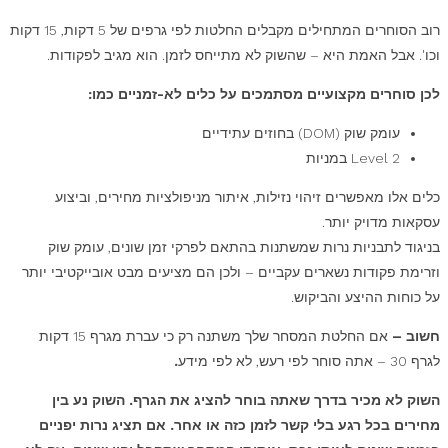
רוב הסוחרים המתחילים מקבלים החלטות לפי גרפים של 5 דקות, 15 דקות
וכו'. אבל האמת היא – שהשוק לא מתייחס לזמן. הוא מגיב לפקודות.
לכן סוחרים מקצועיים מסתמכים על כלים לא-זמניים כמו:
עומק שוק (DOM) בחוזים עתידיים
Level 2 במניות
כלים אלו מאפשרים זיהוי נזילות, איתור מניפולציות מחירים, וביצוע
עסקאות מדויק יותר.
בניגוד לתבניות נרות שמשתנות בהתאם לפרקי זמן שונים, עומק שוק
וזרימת פקודות נשארים עקביים – ולכן הם מציעים מבט אובייקטיבי יותר
על כוחות ההיצע והביקוש.
חשוב –
אם החלטת המסחר שלך משתנה רק כי עברת מגרף 15 דקות
לגרף 30 – אתה סוחר לפי רעש, לא לפי מידע
.
השוק לא מכיר בדרך שאתה בוחר להציג את הגרף. השוק נע בין
מחירים בכל רגע בלי קשר לזמן כזה או אחר. אם תציג נרות יפניים