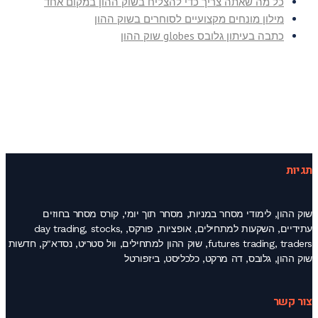
כל מה שאתה צריך כדי להצליח בשוק ההון במקום אחד
מילון מונחים מקצועיים לסוחרים בשוק ההון
כתבה בעיתון גלובס globes שוק ההון
תגיות
שוק ההון, לימודי מסחר במניות, מסחר תוך יומי, קורס מסחר בחוזים
עתידיים, השקעות למתחילים, אופציות, פורקס, day trading, stocks,
futures trading, traders, שוק ההון למתחילים, וול סטריט, נסדא"ק, חדשות
שוק ההון, גלובס, דה מרקט, כלכליסט, ביזפורטל
צור קשר