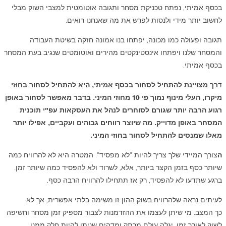
בכסף אמיתי, נפתח טכניקת מסחר ותגובה אוטומטית למצבי השוק מבלי
לחשוב יותר מידי ולנסות לפרש את מה שאנחנו רואים.
תגובה ופעולה כמו מכונה, יפתחו בנו אמונה חזקה בשיטת העבודה
והמסחר שלנו ויפתחו אינסטינקטים מהירים ואוטומטים שנגיב בעת המסחר
בכסף אמיתי.
ד
רך מצויינת להתחיל לסחור בכסף אמיתי, היא להתחיל לסחור בחוזי
מיקרו, העלי מינוף נמוך פי 10 מחוזי המיני. בדבר מאפשר לסחור באופן
רגוע הרבה יותר שגורם לסוחרים לנהל את העסקאות עפ"י תוכנית
המסחר באופן מדוייק. מה שיוצר רווחים גבוהים ועקביים, אפילו יותר
מאלו שמנסים להתחיל לסחור בחוזי המיני.
ה
צורך המיידי שלך צריך להיות "לא מפסיד". המטרה היא לא להרוויח כמה
שיותר כסף בזמן הקצר ביותר, אלא, לשרוד ולא להפסיד כמה שיותר זמן.
ברגע שתדעו לא להפסיד, רק אז תתחילו להרוויח הרבה כסף.
לעיתים נראה שלהרוויח בשוק ההון זו משימה בלתי אפשרית, אך לא
כך המצב. מי שיתן לעצמו את ההזדמנות לצבור מספיק זמן מסחר וחשיפה
לשוק לאורך זמן, יגלה עולם מרתק ומדהים שניתן להיות חלק ממנו