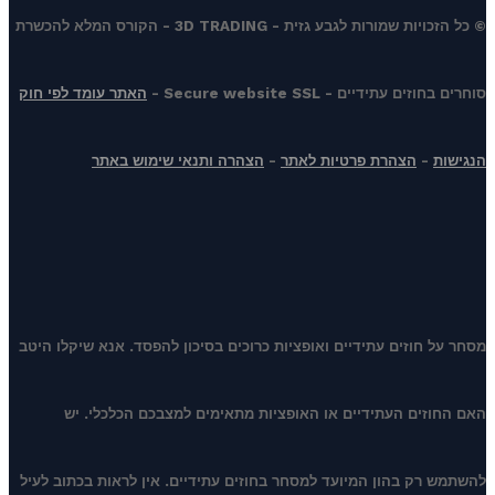
© כל הזכויות שמורות לגבע גזית - 3D TRADING - הקורס המלא להכשרת
סוחרים בחוזים עתידיים - Secure website SSL -
האתר עומד לפי חוק
הנגישות
-
הצהרת פרטיות לאתר
-
הצהרה ותנאי שימוש באתר
מסחר על חוזים עתידיים ואופציות כרוכים בסיכון להפסד. אנא שיקלו היטב
האם החוזים העתידיים או האופציות מתאימים למצבכם הכלכלי. יש
להשתמש רק בהון המיועד למסחר בחוזים עתידיים. אין לראות בכתוב לעיל