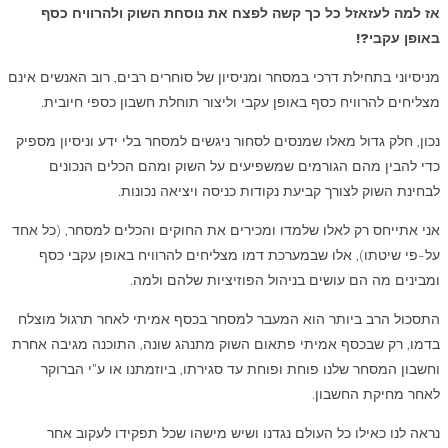
אז למה לעזאזל כל כך קשה לפצח את נוסחת השוק ולהרוויח כסף
באופן עקבי?!
מניסיוני בתחילת דרכי במסחר ומניסיון של סוחרים רבים, רוב האנשים אינם
מצליחים להרוויח כסף באופן עקבי וליצור תוחלת חשבון כספי חיובית.
נכון, חלק גדול מאלו שמנסים לסחור ניגשים למסחר בלי ידע וניסיון מספיק
כדי להבין מהם הגורמים שמשפיעים על השוק ומהם הכלים הנכונים
לבחינת השוק לצורך קביעת נקודות כניסה ויציאה נכונות.
אני אתייחס רק לאלו שלמדו ומכירים את החוקים והכלים למסחר, (כל אחד
על-פי שיטתו), אלו שבמערכת דמו מצליחים להרוויח באופן עקבי כסף
ומבינים מה הם עושים בניהול הפוזיציות שלהם ולמה.
התסכול הרב ביותר הוא המעבר למסחר בכסף אמיתי לאחר תרגול מוצלח
בדמו, רק שבכסף אמיתי פתאום השוק מתנהג שונה, התוכנה מגיבה אחרת
וחשבון המסחר שלנו פוחת ופוחת עד סגירתו, ביוזמתנו או ע"י הברוקר
לאחר מחיקת החשבון.
נראה לנו כאילו כל העולם נגדנו ושיש מישהו שכל תפקידו לעקוב אחר