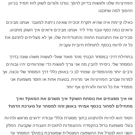
הפוזיציות שלנו ולעשות בדיוק להפך, נגדנו ולגרום לשוק לזוז תמיד בכיוון
ההפוך למה שתכננו.
כאילו קיימת איזו שהיא תקרת זכוכית שאינה ניתנת למעבר. אנחנו מבינים
ורואים כמה כסף עובר מיד ליד. אנחנו מבינים ורואים איך השוק מתנהג,
מכירים את התנהגות החוזה והתנודתיות שלו, אך לא מצליחים לתרגם את
כל זה לרווח בכסף, לתוחלת חיובית עקבית.
בתחילת דרכי במסחר הבנתי מהר מאוד שעלי לעשות משהו שונה בדרך
המסחר שלי. ניסיתי להבין מה אני צריך לעשות כדי שהרווחים יהיו גבוהים
ורבים יותר מההפסדים. שמתי לב כי באופן כללי דרך המסחר שלי נכונה, אך
למרות שברוב הפוזיציות אני מרוויח, בטעות אחת או חוסר משמעת אני
מפסיד את כל הרווח ולעיתים אף יותר.
אז איך מפצחים את נוסחת השוק? איך משנים את המאזן? ואיך
מתחילים לסחור בכסף אמיתי באופן זהה למסחר על מערכת הדמו?
הסוד הוא להיות ולהתנהג בתוך מסגרת וכללי עבודה ידועים מראש ולהיות
בעלי משמעת ברזל בהקפדה וההצמדות לתוכנית העבודה שקבעת. החלק
השני הוא לנטרל את ההשפעה המנטלית שמעורבת במהלך המסחר עד