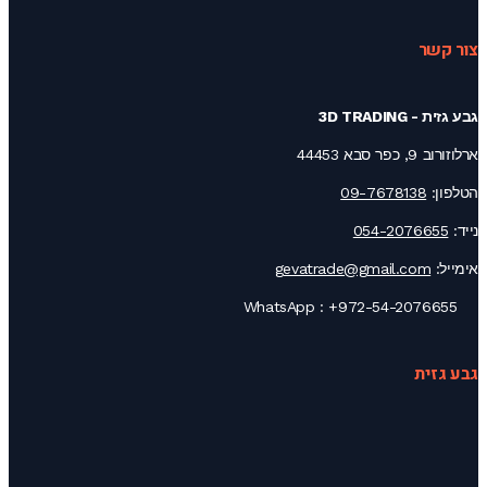
צור קשר
גבע גזית - 3D TRADING
ארלוזורוב 9, כפר סבא 44453
הטלפון:
09-7678138
נייד:
054-2076655
אימייל:
gevatrade@gmail.com
+972-54-2076655
WhatsApp :
גבע גזית