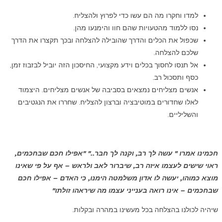
למדו וחקרו מה הם עשו כדי לפרוץ ולהצליח.
נסו ללמוד מהטעויות שהם חוו והימנעו מהן.
שכפול את הכלים והדרך שהובילה להצלחה ובכך תקצרו את הדרך
שלכם להצלחה.
אל תנסו לחסוך בכלים וידע מקצועי, החיסכון הזה יוביל לבזבוז זמן,
כסף ותסכול רב.
אנשים מצליחים נמצאים בסביבה של אנשים מצליחים. היצמוד
לאלו שחדורים במוטיבציה וברצון להצליח. שחררו את הנגטיבים
והשליליים.
חכמינו אמרו "
עשה
לך רב, וקנה לך חבר..
"
"
אפילו חכם שבחכמים,
ראוי שישים לעצמו איזה רב, שיברור לאב ולראש – אף על פי שאינו
מוצא כמוהו, יעשה לו אדון משלמטה הימנו, כי האדם – אפילו חכם
שבחכמים – אינו רואה בענייני עצמו מה שיראהו זולתו"
שיהיה לכולנו בהצלחה בכל מעשינו במהרה ובקלות.