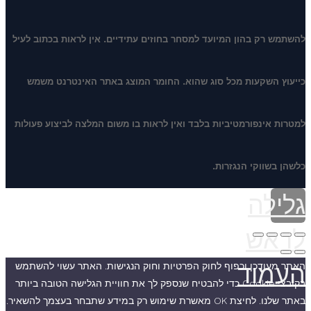
להשתמש רק בהון המיועד למסחר בחוזים עתידיים. אין לראות בכתוב לעיל
כייעוץ השקעות מכל סוג שהוא. החומר המוצג באתר האינטרנט משמש
למטרות אינפורמטיביות בלבד ואין לראות בו משום המלצה לביצוע פעולות
כלשהן בשווקי הנגזרות.
גלילה
לראש
העמוד
האתר מעודכן וכפוף לחוק הפרטיות וחוק הנגישות. האתר עשוי להשתמש
בקובצי Cookie כדי להבטיח שנספק לך את חוויית הגלישה הטובה ביותר
באתר שלנו. לחיצת OK מאשרת שימוש רק במידע שתבחר בעצמך להשאיר.