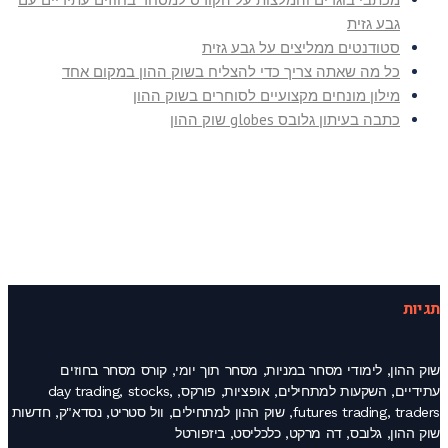
גבע גזית
סטודנטים ממליצים על גבע גזית
כל מה שאתה צריך כדי להצליח בשוק ההון במקום אחד
מילון מונחים מקצועיים לסוחרים בשוק ההון
כתבה בעיתון גלובס globes שוק ההון
תגיות
שוק ההון, לימודי מסחר במניות, מסחר תוך יומי, קורס מסחר בחוזים
עתידיים, השקעות למתחילים, אופציות, פורקס, day trading, stocks,
futures trading, traders, שוק ההון למתחילים, וול סטריט, נסדא"ק, חדשות
שוק ההון, גלובס, דה מרקט, כלכליסט, ביזפורטל