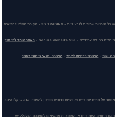
© כל הזכויות שמורות לגבע גזית - 3D TRADING - הקורס המלא להכשרת
סוחרים בחוזים עתידיים - Secure website SSL -
האתר עומד לפי חוק
הנגישות
-
הצהרת פרטיות לאתר
-
הצהרה ותנאי שימוש באתר
מסחר על חוזים עתידיים ואופציות כרוכים בסיכון להפסד. אנא שיקלו היטב
האם החוזים העתידיים או האופציות מתאימים למצבכם הכלכלי. יש