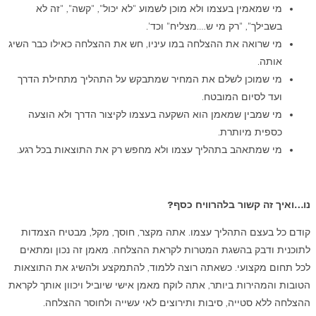
מי שמאמין בעצמו ולא מוכן לשמוע "לא יכול", "קשה", "זה לא
בשבילך", "רק מי ש….מצליח" וכד'.
מי שרואה את ההצלחה במו עיניו, חש את ההצלחה כאילו כבר השיג
אותה.
מי שמוכן לשלם את המחיר שמתבקש על התהליך מתחילת הדרך
ועד לסיום המובטח.
מי שמבין שמאמן הוא השקעה בעצמו לקיצור הדרך ולא הוצעה
כספית מיותרת.
מי שמתאהב בתהליך עצמו ולא מחפש רק את התוצאות בכל רגע.
נו…ואיך זה קשור בלהרוויח כסף?
קודם כל בעצם התהליך עצמו. אתה מקצר, חוסך, מקל, מבטיח הצמדות
לתוכנית ודבק בהשגת המטרות לקראת ההצלחה. מאמן זה נכון ומתאים
לכל תחום מקצועי. כשאתה רוצה ללמוד, להתמקצע ולהשיג את התוצאות
הטובות והמהירות ביותר, אתה לוקח מאמן אישי שיוביל ויכוון אותך לקראת
ההצלחה ללא סטייה, סיבות ותירוצים לאי עשייה ולחוסר ההצלחה.