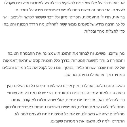
אז בואו נדבר על אלו שמוכנים להשקיע כדי להגיע למטרות וליעדים שקבעו
לעצמם. הרי כמה זה פשוט היום לחפש באינטרנט מידע על תוכניות
בריאות, תרגילי התעמלות, תפריטי מזון וכל דבר שקשור לכושר ולעיצוב . יש
כל כך הרבה מידע שלפעמים ממש קשה להחליט מה הדרך הנכונה והטובה
כדי להצליח מהר ובקלות.
מה שרובנו עושים, זה לבחור את התוכנית שמציעה את ההבטחה הטובה
והמהירה ביותר להשגת המטרות. בדרך כלל תוכנית קסם שתראה דוגמאות
של לקוחות שכבר עשו והצליחו. בנוסף, אם נוכל לקבל את כל המידע והכלים
במחיר נמוך או אפילו בחינם, מה טוב.
בשלב הזה נתלהב, אפילו נדמיין איך נרגיש לאחר ביצוע כל התרגילים ואיך
נראה טוב לאחר עמידה בתוכנית התזונתית. הרי יש לנו את כל מה שנחוץ
כדי להצליח. ואז….עוברים יום יומיים, אולי שבוע וכלום לא קורה. אנחנו
מתחילים להרגיש מתוסכלים, מחפשים תשובות נוספות באינטרנט ולבסוף
מחליטים שזה לא בשבילנו. יש את כל הסיבות לתת לעצמנו למה לא
התמדנו ולמה לא השגנו את המטרות שקבענו.