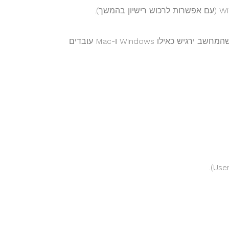
לאחר ההתקנה, Parallels מתקין אוטומטית "Parallels Tools" – כדי שהמחשב ירגיש כאילו Windows ו-Mac עובדים