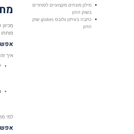
מח
מילון מונחים מקצועיים לסוחרים
בשוק ההון
כתבה בעיתון גלובס globes שוק
ההון
פותחו עבור Windows בלבד, על מחשב Mac 
אפשר
איך זה עובד: Boot Camp מאפשר להתקין Windows לצד S
י
ח
למי מת
אפשר