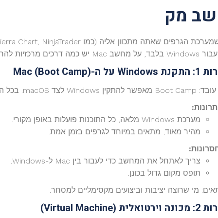
שב מק
יש כמה דרכים מרכזיות להריץ אותן:
ות
1:
התקנת
Windows
על ה-
Mac (Boot Camp)
macO. בכל הפעלה תבחר אם לעלות ל-Windows או ל-Mac.
תרונות:
מערכת Windows מלאה, כל התוכנות פועלות באופן מקורי.
מהיר מאוד, מתאים במיוחד לגרפים בזמן אמת.
סרונות:
צריך לאתחל את המחשב כדי לעבור בין Mac ל-Windows.
תופס מקום גדול בכונן.
אים: מי שרוצה יציבות וביצועים מקסימליים למסחר.
ות
2:
מכונה
וירטואלית
(
Virtual Machine
)