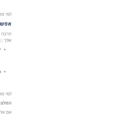
למי מת
אפשר
שלך (Mac, טאבלט או אפילו טלפון).
י
ח
למי מת
המלצה
אם אתה מ