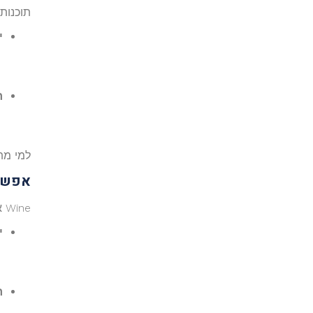
תוכנות כמו Parallels Desktop, VMware Fusion, או lBox
י
ח
למי מת
אפשר
Wine או CrossOver מאפשרות להריץ חלק מתוכנות Windows על Mac בלי Windows מלא.
י
ח