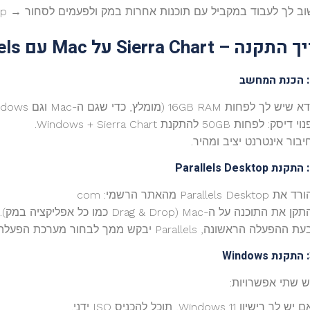
ך לעבוד במקביל עם תוכנות אחרות במק ולפעמים לסחור → Parallels Desktop היא הפתרון הכי נוח.
ך
התקנה
–
Sierra Chart
על
Mac
עם
els
א שיש לך לפחות 16GB RAM (מומלץ, כדי שגם ה-Mac וגם Windows יעבדו חלק).
וי דיסק: לפחות 50GB להתקנת Windows + Sierra Chart.
יבור אינטרנט יציב ומהיר.
Parallels Desktop
ד את Parallels Desktop מהאתר הרשמי: com
קן את התוכנה על ה-Mac (Drag & Drop כמו כל אפליקציה במק).
ת ההפעלה הראשונה, Parallels יבקש ממך לבחור מערכת הפעלה.
Windows
ש שתי אפשרויות:
 יש לך רישיון Windows 11, תוכל להכניס ISO ידני.