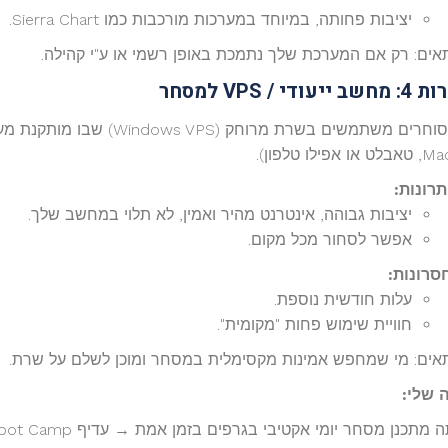
יציבות פחותה, במיוחד במערכות מורכבות כמו Sierra Chart.
אים: רק אם המערכת שלך נתמכת באופן רשמי או ע"י קהילה.
ות
4:
מחשב
ייעודי
/
VPS
למסחר
הרבה סוחרים משתמשים בשרת מ
תרונות:
יציבות גבוהה, אינטרנט מהיר ואמין, לא תלוי במחשב שלך.
אפשר לסחור מכל מקום.
סרונות:
עלות חודשית נוספת.
חוויית שימוש פחות "מקומית".
אים: מי שמחפש אמינות מקסימלית במסחר ומוכן לשלם על שרת.
שלי
:
תכנן מסחר יומי אקטיבי בגרפים בזמן אמת → עדיף Boot Camp או VPS.