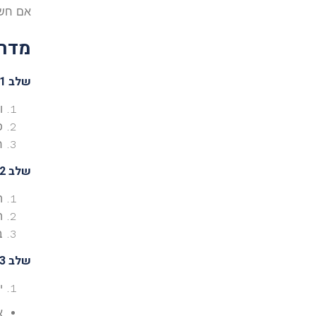
אם חשוב ל
מדרי
שלב 1: הכנת המחשב
וד
פנ
ח
שלב 2: התקנת
הור
הת
בע
שלב 3: התקנת
י
אם