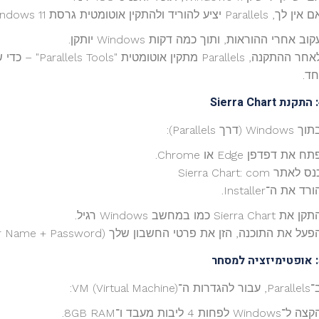
ן לך, Parallels יציע להוריד ולהתקין אוטומטית גרסת Windows 11 (עם אפשרות לרכוש רישיון בהמשך).
קוב אחרי ההוראות, ותוך כמה דקות Windows יותקן.
חד.
Sierra Chart
ך Windows (דרך Parallels):
תח את דפדפן Edge או Chrome.
ס לאתר Sierra Chart: com
ורד את ה־Installer.
ן את Sierra Chart כמו במחשב Windows רגיל.
פעל את התוכנה, הזן את פרטי החשבון שלך (User Name + Password).
, עבור להגדרות ה־VM (Virtual Machine):
ה ל־Windows לפחות 4 ליבות מעבד ו־8GB RAM.