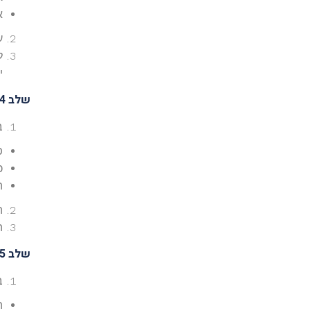
אם אי
ע
י
שלב 4: התקנת
בתו
פ
כנ
ה
התק
ה
שלב 5: אופטימיזציה למסחר
ב־Parallels
הקצ