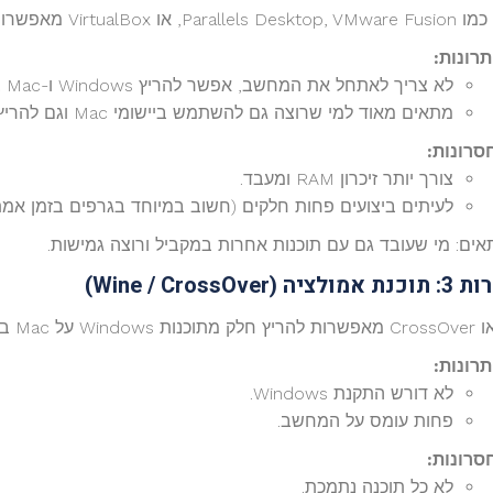
Virtua מאפשרות להריץ Windows בתוך macOS.
תרונות:
לא צריך לאתחל את המחשב, אפשר להריץ Windows ו-Mac במקביל.
מתאים מאוד למי שרוצה גם להשתמש ביישומי Mac וגם להריץ את מערכת הגרפים.
סרונות:
צורך יותר זיכרון RAM ומעבד.
לעיתים ביצועים פחות חלקים (חשוב במיוחד בגרפים בזמן אמת
אים: מי שעובד גם עם תוכנות אחרות במקביל ורוצה גמישות.
ות
3:
תוכנת
אמולציה
(
Wine / CrossOver
)
תרונות:
לא דורש התקנת Windows.
פחות עומס על המחשב.
סרונות:
לא כל תוכנה נתמכת.