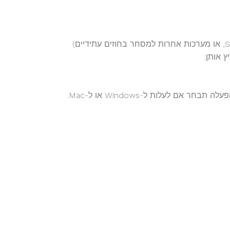
מכיוון שמערכת הגרפים שאתה מתכוון אליה (כמו Sierra Chart, NinjaTrader, או מערכות אחרות למסחר בחוזים עתידיים)