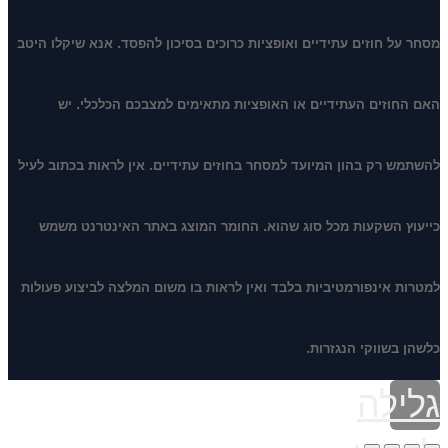
מסחר על חוזים עתידיים ואופציות כרוכים בסיכון להפסד. אנא שיקלו היטב
האם החוזים העתידיים או האופציות מתאימים למצבכם הכלכלי. יש
להשתמש רק בהון המיועד למסחר בחוזים עתידיים. אין לראות בכתוב לעיל
כייעוץ השקעות מכל סוג שהוא. החומר המוצג באתר האינטרנט משמש
למטרות אינפורמטיביות בלבד ואין לראות בו משום המלצה לביצוע פעולות
כלשהן בשווקי הנגזרות.
גלילה