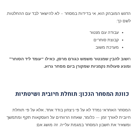
הדגש המובהק הוא, אי בדידות במסחר – לא להישאר לבד עם ההחלטות.
לשם כך:
עבודה עם מנטור
קבוצת סוחרים
מערכת משוב
ח
שוב להבין שמנטור משמש כגורם מרסן, כאילו “עומד ליד הסוחר”
ומונע פעולות נקמניות שמקורן ביום מסחר גרוע.
כוונת המסחר הנכון: תוחלת חיובית ושיטתיות
המסחר האחראי נמדד לא על פי ניצחון בודד אחד, אלא על פי תוחלת
חיובית לאורך זמן — כלומר, שאחוז הרווחים על העסקאות תקף ומתמשך
ומשאיר את חשבון המסחר במגמת עלייה. זה מושג אם: