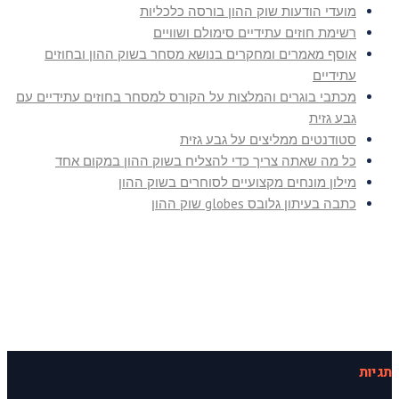
מועדי הודעות שוק ההון בורסה כלכליות
רשימת חוזים עתידיים סימולם ושוויים
אוסף מאמרים ומחקרים בנושא מסחר בשוק ההון ובחוזים
עתידיים
מכתבי בוגרים והמלצות על הקורס למסחר בחוזים עתידיים עם
גבע גזית
סטודנטים ממליצים על גבע גזית
כל מה שאתה צריך כדי להצליח בשוק ההון במקום אחד
מילון מונחים מקצועיים לסוחרים בשוק ההון
כתבה בעיתון גלובס globes שוק ההון
תגיות