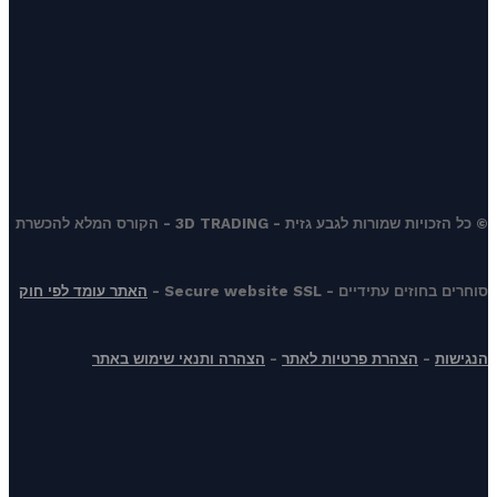
© כל הזכויות שמורות לגבע גזית - 3D TRADING - הקורס המלא להכשרת
סוחרים בחוזים עתידיים - Secure website SSL -
האתר עומד לפי חוק
הנגישות
-
הצהרת פרטיות לאתר
-
הצהרה ותנאי שימוש באתר