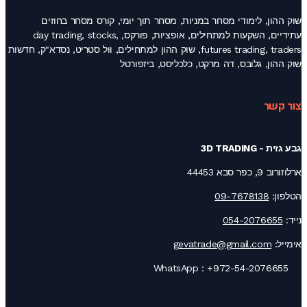
שוק ההון, לימודי מסחר במניות, מסחר תוך יומי, קורס מסחר בחוזים
עתידיים, השקעות למתחילים, אופציות, פורקס, day trading, stocks,
futures trading, traders, שוק ההון למתחילים, וול סטריט, נסדא"ק, חדשות
שוק ההון, גלובס, דה מרקט, כלכליסט, ביזפורטל
צור קשר
גבע גזית - 3D TRADING
ארלוזורוב 9, כפר סבא 44453
הטלפון:
09-7678138
נייד:
054-2076655
אימייל:
gevatrade@gmail.com
+972-54-2076655
WhatsApp :