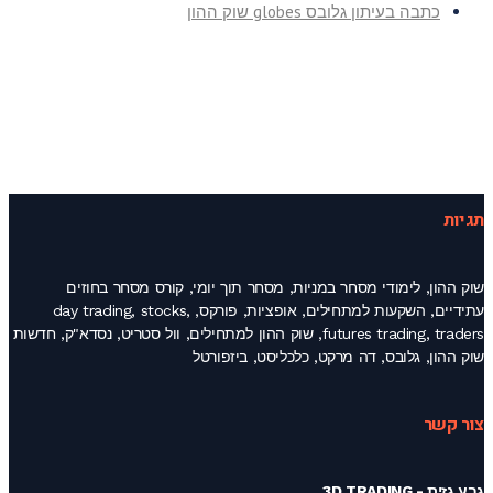
כתבה בעיתון גלובס globes שוק ההון
תגיות
שוק ההון, לימודי מסחר במניות, מסחר תוך יומי, קורס מסחר בחוזים
עתידיים, השקעות למתחילים, אופציות, פורקס, day trading, stocks,
futures trading, traders, שוק ההון למתחילים, וול סטריט, נסדא"ק, חדשות
שוק ההון, גלובס, דה מרקט, כלכליסט, ביזפורטל
צור קשר
גבע גזית - 3D TRADING