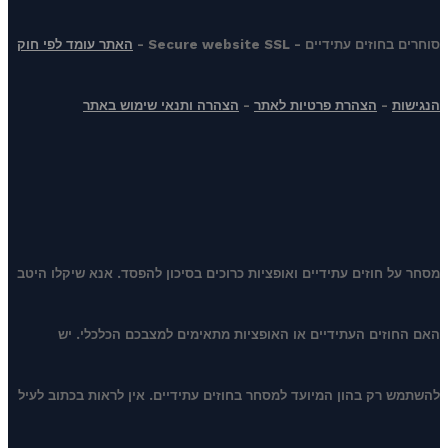
סוחרים בחוזים עתידיים - Secure website SSL -
האתר עומד לפי חוק
הנגישות
-
הצהרת פרטיות לאתר
-
הצהרה ותנאי שימוש באתר
מסחר על חוזים עתידיים ואופציות כרוכים בסיכון להפסד. אנא שיקלו היטב
האם החוזים העתידיים או האופציות מתאימים למצבכם הכלכלי. יש
להשתמש רק בהון המיועד למסחר בחוזים עתידיים. אין לראות בכתוב לעיל