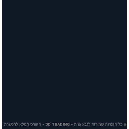
© כל הזכויות שמורות לגבע גזית - 3D TRADING - הקורס המלא להכשרת