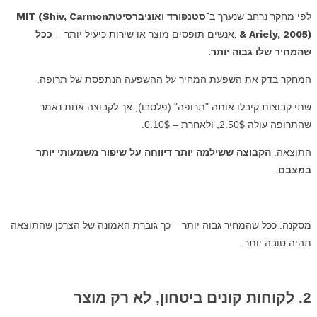
לפי מחקר נרחב שנערך ב־
סטנפורד ואוניברסיטת
MIT (Shiv, Carmon
& Ariely, 2005)
,
אנשים תופסים מוצר או שירות כיעיל יותר
–
ככל
שהמחיר שלו גבוה יותר
.
המחקר בדק את השפעת המחיר על ההשפעה הנתפסת של תרופה.
שתי קבוצות קיבלו אותה "תרופה" (פלסבו), אך לקבוצה אחת נאמר
שהתרופה עולה 2.50$, ולאחרת – 0.10$.
התוצאה:
הקבוצה ששילמה יותר דיווחה על שיפור משמעותי יותר
במצבם
.
מסקנה
:
ככל
שהמחיר
גבוה
יותר
–
כך
גוברת
האמונה
של
הצרכן
שהתוצאה
תהיה
טובה
יותר
.
2. לקוחות קונים ביטחון, לא רק מוצר