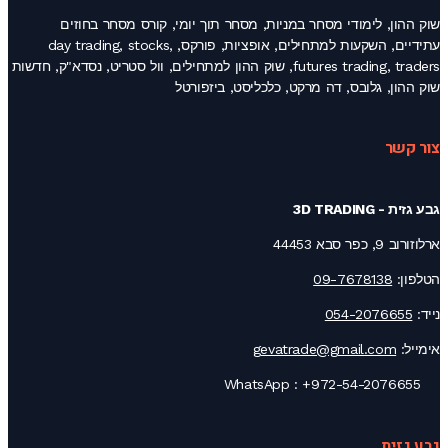
שוק ההון, לימודי מסחר במניות, מסחר תוך יומי, קורס מסחר בחוזים
עתידיים, השקעות למתחילים, אופציות, פורקס, day trading, stocks,
futures trading, traders, שוק ההון למתחילים, וול סטריט, נסדא"ק, חדשות
שוק ההון, גלובס, דה מרקט, כלכליסט, ביזפורטל
צור קשר
גבע גזית - 3D TRADING
ארלוזורוב 9, כפר סבא 44453
הטלפון:
09-7678138
נייד:
054-2076655
אימייל:
gevatrade@gmail.com
+972-54-2076655
WhatsApp :
גבע גזית