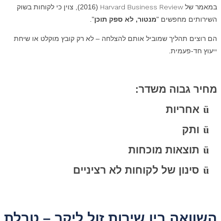
במאמר של
Harvard Business Review
(2016), צוין כי לקוחות בשוק
השירותים מחפשים "
מנטור, לא ספק תוכן
".
הם רוצים תהליך שמוביל אותם להצלחה – לא רק קובץ מוקלט או שיחת
ייעוץ חד-פעמית.
מחיר גבוה משדר:
ü
אחריות
ü
ותק
ü
תוצאות מוכחות
ü
סינון של לקוחות לא רציניים
השוואה בין שירות זול ליקר – טבלת