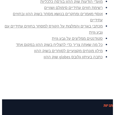
מועדי הודעות שוק ההון בורסה כלכליות
רשימת חוזים עתידיים סימולם ושוויים
אוסף מאמרים ומחקרים בנושא מסחר בשוק ההון ובחוזים
עתידיים
מכתבי בוגרים והמלצות על הקורס למסחר בחוזים עתידיים עם
גבע גזית
סטודנטים ממליצים על גבע גזית
כל מה שאתה צריך כדי להצליח בשוק ההון במקום אחד
מילון מונחים מקצועיים לסוחרים בשוק ההון
כתבה בעיתון גלובס globes שוק ההון
תגיות