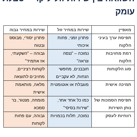
עומק
מאפיין
שירות במחיר זול
שירות במחיר גבוה
תפיסת ערך בעיני
פתרון זמני, פחות
פתרון יסודי, מבוסס
הלקוח
איכותי
ובטוח
רמת מחויבות
נמוכה – "ננסה
גבוהה – "השקעתי,
הלקוח
ונראה"
אז אתמיד"
סוג הלקוחות
חובבנים, מחפשי
לקוחות רציניים,
הנחות, לא עקביים
מחויבים לתוצאה
תמיכה אישית
מוגבלת או אוטומטית
מלאה, מותאמת
אישית
תפיסת הסמכות של
כמו כל אחד אחר,
מומחה, מנטור, בר
נותן השירות
"שירות בסיסי"
סמכא
רווחיות לעסק
נמוכה, תלות בכמויות
גבוהה, עם פחות
לקוחות