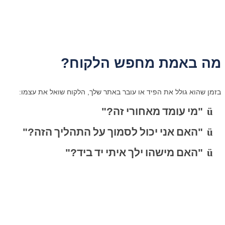
מה
באמת מחפש
הלקוח?
בזמן שהוא גולל את הפיד או עובר באתר שלך, הלקוח שואל את עצמו:
ü
"
מי
עומד
מאחורי
זה
?"
ü
"
האם
אני
יכול
לסמוך
על
התהליך
הזה
?"
ü
"
האם
מישהו
י
לך
איתי
יד
ביד
?"