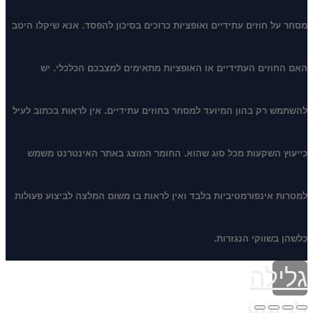
מסחר על חוזים עתידיים ואופציות כרוכים בסיכון להפסד. אנא שיקלו היטב
האם החוזים העתידיים או האופציות מתאימים למצבכם הכלכלי. יש
להשתמש רק בהון המיועד למסחר בחוזים עתידיים. אין לראות בכתוב לעיל
כייעוץ השקעות מכל סוג שהוא. החומר המוצג באתר האינטרנט משמש
למטרות אינפורמטיביות בלבד ואין לראות בו משום המלצה לביצוע פעולות
כלשהן בשווקי הנגזרות.
גלילה
לראש