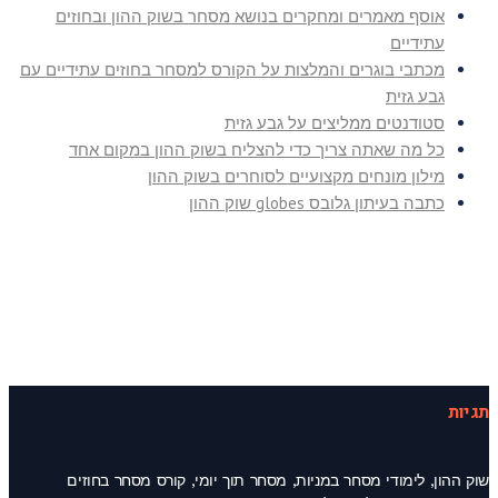
אוסף מאמרים ומחקרים בנושא מסחר בשוק ההון ובחוזים
עתידיים
מכתבי בוגרים והמלצות על הקורס למסחר בחוזים עתידיים עם
גבע גזית
סטודנטים ממליצים על גבע גזית
כל מה שאתה צריך כדי להצליח בשוק ההון במקום אחד
מילון מונחים מקצועיים לסוחרים בשוק ההון
כתבה בעיתון גלובס globes שוק ההון
תגיות
שוק ההון, לימודי מסחר במניות, מסחר תוך יומי, קורס מסחר בחוזים