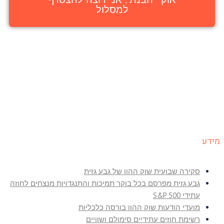
למסלול
מידע
סקירה שבועית שוק ההון של גבע גזית
גבע גזית מפרסם בכל בוקר תמיכות והתנגדויות מנצחים לחוזה
עתידי S&P 500
מועדי הודעות שוק ההון בורסה כלכליות
רשימת חוזים עתידיים סימולם ושוויים