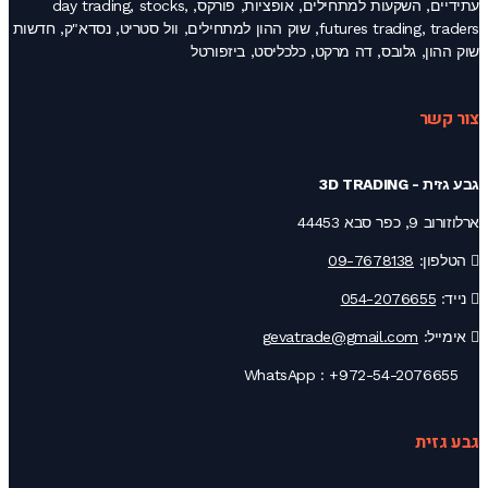
עתידיים, השקעות למתחילים, אופציות, פורקס, day trading, stocks,
futures trading, traders, שוק ההון למתחילים, וול סטריט, נסדא"ק, חדשות
שוק ההון, גלובס, דה מרקט, כלכליסט, ביזפורטל
צור קשר
גבע גזית - 3D TRADING
ארלוזורוב 9, כפר סבא 44453
הטלפון:
09-7678138
נייד:
054-2076655
אימייל:
gevatrade@gmail.com
+972-54-2076655
WhatsApp :
גבע גזית