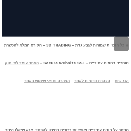
© כל הזכויות שמורות לגבע גזית - 3D TRADING - הקורס המלא להכשרת
סוחרים בחוזים עתידיים - Secure website SSL -
האתר עומד לפי חוק
הנגישות
-
הצהרת פרטיות לאתר
-
הצהרה ותנאי שימוש באתר
מסחר על חוזים עתידיים ואופציות כרוכים בסיכון להפסד. אנא שיקלו היטב