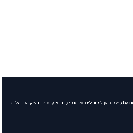
שוק ההון, לימודי מסחר במניות, מסחר תוך יומי, קורס מסחר בחוזים עתידיים, השקעות למתחילים, אופציות, פורקס, day trading, stocks, futures trading, traders, שוק ההון למתחילים, וול סטריט, נסדא"ק, חדשות שוק ההון, גלובס,