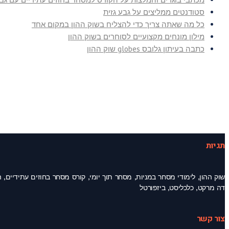
סטודנטים ממליצים על גבע גזית
כל מה שאתה צריך כדי להצליח בשוק ההון במקום אחד
מילון מונחים מקצועיים לסוחרים בשוק ההון
כתבה בעיתון גלובס globes שוק ההון
תגיות
דה מרקט, כלכליסט, ביזפורטל
צור קשר