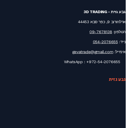
גבע גזית - 3D TRADING
ארלוזורוב 9, כפר סבא 44453
הטלפון:
09-7678138
נייד:
054-2076655
אימייל:
gevatrade@gmail.com
+972-54-2076655
WhatsApp :
גבע גזית