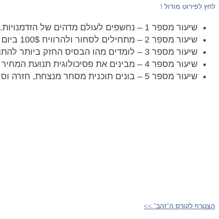
לחץ לפירוט מודול 1
שיעור מספר 1 – נחשפים לעולם מדהים של הזדמנויות.
שיעור מספר 2 – מתחילים לסחור ולהרוויח 100$ ביום אפילו
שיעור מספר 3 – לומדים מהו הבסיס החזק ביותר להתנהגות השוק שבעזרתו תרוויח כסף יום יום.
שיעור מספר 4 – מבינים את פסיכולוגית תנועת המחיר ואיך למקם STOP מנצח.
שיעור מספר 5 – בונים תוכנית מסחר מנצחת, חזרה וסיכום.
הצטרף לקורס ה"זהב" >>