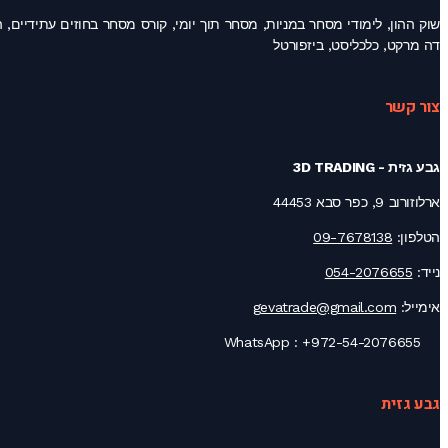
דה מרקט, כלכליסט, ביזפורטל
צור קשר
גבע גזית - 3D TRADING
ארלוזורוב 9, כפר סבא 44453
הטלפון:
09-7678138
נייד:
054-2076655
אימייל:
gevatrade@gmail.com
+972-54-2076655
WhatsApp :
גבע גזית