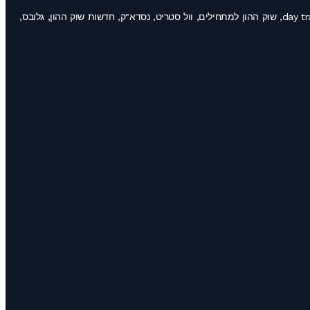
שוק ההון, לימודי מסחר במניות, מסחר תוך יומי, קורס מסחר בחוזים עתידיים, השקעות למתחילים, אופציות, פורקס, day trading, stocks, futures trading, traders, שוק ההון למתחילים, וול סטריט, נסדא"ק, חדשות שוק ההון, גלובס,