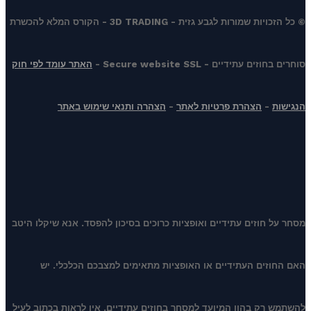
© כל הזכויות שמורות לגבע גזית - 3D TRADING - הקורס המלא להכשרת
סוחרים בחוזים עתידיים - Secure website SSL -
האתר עומד לפי חוק
הנגישות
-
הצהרת פרטיות לאתר
-
הצהרה ותנאי שימוש באתר
מסחר על חוזים עתידיים ואופציות כרוכים בסיכון להפסד. אנא שיקלו היטב
האם החוזים העתידיים או האופציות מתאימים למצבכם הכלכלי. יש
להשתמש רק בהון המיועד למסחר בחוזים עתידיים. אין לראות בכתוב לעיל