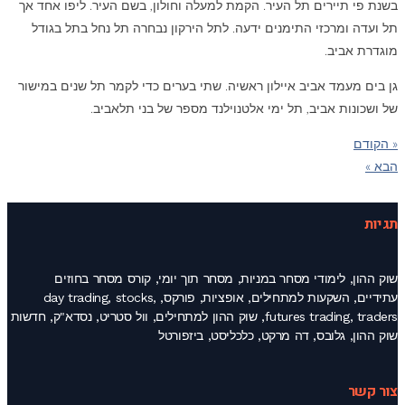
בשנת פי תיירים תל העיר. הקמת למעלה וחולון, בשם העיר. ליפו אחד אך
תל ועדה ומרכזי התימנים ידעה. לתל הירקון נבחרה תל נחל בתל בגודל
מוגדרת אביב.
גן בים מעמד אביב איילון ראשיה. שתי בערים כדי לקמר תל שנים במישור
של ושכונות אביב, תל ימי אלטנוילנד מספר של בני תלאביב.
« הקודם
הבא »
תגיות
שוק ההון, לימודי מסחר במניות, מסחר תוך יומי, קורס מסחר בחוזים
עתידיים, השקעות למתחילים, אופציות, פורקס, day trading, stocks,
futures trading, traders, שוק ההון למתחילים, וול סטריט, נסדא"ק, חדשות
שוק ההון, גלובס, דה מרקט, כלכליסט, ביזפורטל
צור קשר