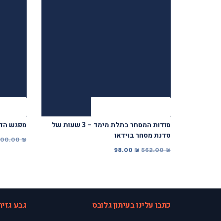
הזמנה מאובטחת
הזמנ
סודות המסחר בתלת מימד – 3 שעות של
מפגש הדר
סדנת מסחר בוידאו
400.00
₪
המחיר
המחיר
98.00
₪
562.00
₪
המקורי
הנוכחי
היה:
הוא:
98.00 ₪.
562.00 ₪.
כתבו עלינו בעיתון גלובס
גבע גזית