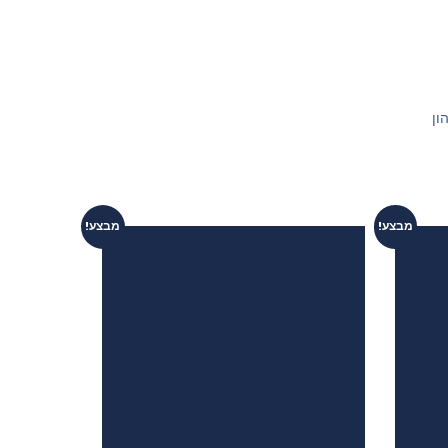
ון
מבצע!
מבצע!