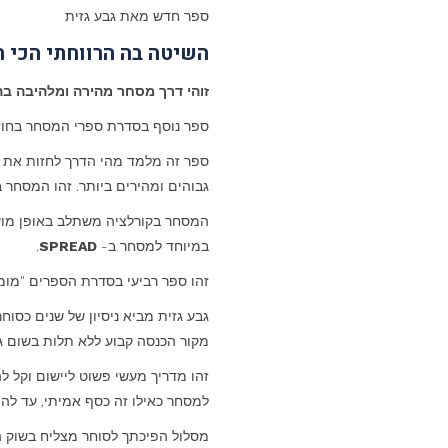
המקורי
הנוכחי
ספר חדש מאת גבע גזית
היה:
הוא:
השיטה בה הרווחתי הכי 
68.00 ₪.
82.00 ₪.
זוהי דרך מסחר מהירה ומלהיבה בה 
ספר נוסף בסדרת ספרי המסחר בחוזי
ספר זה מלמד מהי הדרך לחזות את ה
גבוהים ומהירים ביותר. זהו המסחר ב
המסחר בקורלציה משתלב באופן מוש
במיוחד למסחר ב-
SPREAD
.
זהו ספר רביעי בסדרת הספרים "מומ
גבע גזית מביא ניסיון של שנים כסוח
מקור הכנסה קבוע ללא תלות בשום גור
זהו מדריך מעשי פשוט ליישום וקל ל
למסחר כאילו זה כסף אמיתי, עד לה
מסלול הפיכתך לסוחר מצליח בשוק ה