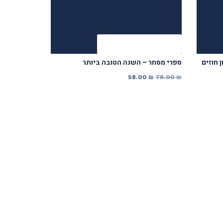
להזמנה מאובטחת
 חוזים
ספרי מסחר – השנה הטובה ביותר
המחיר
המחיר
58.00
₪
78.00
₪
המקורי
הנוכחי
היה:
הוא:
58.00 ₪.
78.00 ₪.