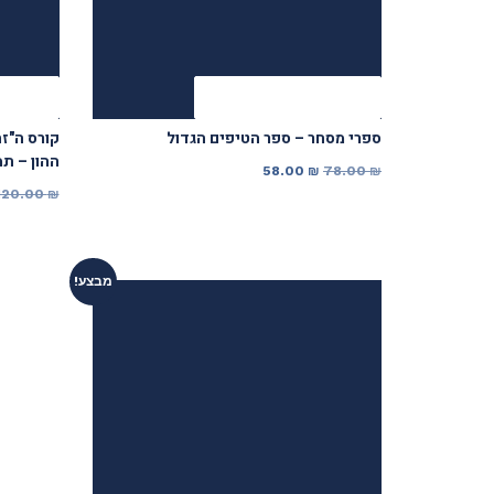
להזמנה מאובטחת
הזמנ
ספרי מסחר – ספר הטיפים הגדול
קורס ה"ז
ההון – תמ
המחיר
המחיר
58.00
₪
78.00
₪
120.00
₪
המקורי
הנוכחי
היה:
הוא:
58.00 ₪.
78.00 ₪.
מבצע!