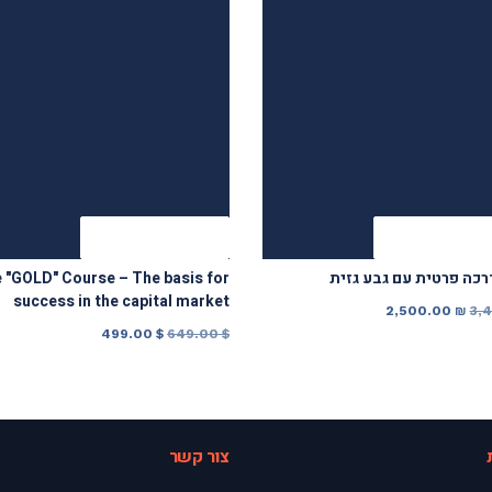
ה מאובטחת
Add to cart
כה פרטית עם גבע גזית
 "GOLD" Course – The basis for
success in the capital market
המחיר
המחיר
2,500.00
₪
3,
המחיר
המחיר
499.00
$
649.00
$
המקורי
הנוכחי
המקורי
הנוכחי
היה:
הוא:
היה:
הוא:
2,500.00 ₪.
3,400.00 ₪.
499.00 $.
649.00 $.
צור קשר