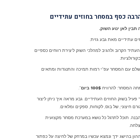
הרבה כסף במסחר בחוזים עתידיים
תבין לאן ינוע השוק.
ם עתידיים מאת גבע גזית.
עתיד הקרוב ולהגיב למהלכי השוק ליצירת רווחים כספיים
קורולציות.
לם עם המסחר עפ"י רמות תמיכה והתנגדות ומתאים
חה המסחר: להרוויח
100$ ביום
".
ר פעיל בשוק החוזים העתידיים. גבע מראה איך ניתן ליצור
ם חיצוני, של בוס, לקוחות, ספקים ומלאים.
הבנה. תוכל לתרגל כל נושא במערכת מסחר מקצועית
צלחה.
הון בהישג ידך ונמצא עכשיו במרחק של לחיצה על כפתור